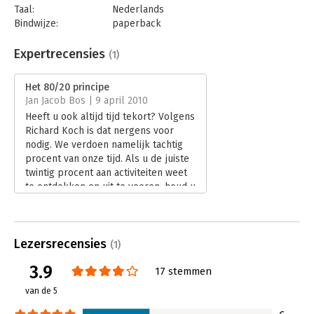
Taal:
Nederlands
Bindwijze:
paperback
Aantal pagina's:
352
Uitgever:
Business Contact
Expertrecensies
(1)
Druk:
1
Verschijningsdatum:
16-11-2017
Het 80/20 principe
Jan Jacob Bos | 9 april 2010
Hoofdrubriek:
Strategisch management
Heeft u ook altijd tijd tekort? Volgens
Richard Koch is dat nergens voor
nodig. We verdoen namelijk tachtig
procent van onze tijd. Als u de juiste
twintig procent aan activiteiten weet
te ontdekken en uit te voeren, houd u
ineens veel tijd over. Cruciaal is
natuurlijk om de juiste twintig
procent tijdsbesteding te vinden. Hoe
Lezersrecensies
u dat ontdekt leest u in 'Het 80/20
(1)
principe'.
3.9
17 stemmen
Lees verder
van de 5