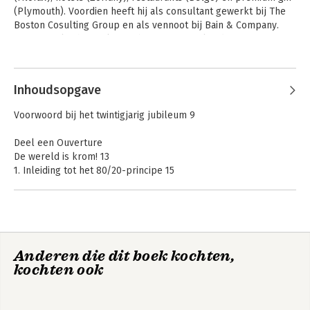
(Plymouth). Voordien heeft hij als consultant gewerkt bij The 
Boston Cosulting Group en als vennoot bij Bain & Company. 
Momenteel is hij werkzaam bij Betfair en als adviseur 
verbonden aan instellingen voor particulier vermogen in het 
Andere boeken door Richard Koch
Verenigd Koninkrijk en Zuid-Afrika.
Inhoudsopgave
Voorwoord bij het twintigjarig jubileum 9
Deel een Ouverture
De wereld is krom! 13
1. Inleiding tot het 80/20-principe 15
2. Hoe je 80/20 kunt denken 36
Deel twee Succes van bedrijven hoeft geen mysterie te zijn
3. Een nauwelijks bekende cultus 61
4. Waarom je strategie niet deugt 75
The 80/20 Principle
Unreasonable
Anderen die dit boek kochten,
5. Eenvoudig is mooi 101
Success and How to
kochten ook
6. De juiste klanten aan de haak slaan 117
Achieve It
7. De top 10 van zakelijke toepassingen van het 80/20-principe
132
8. Enkele cruciale factoren vormen de basis van je succes 145