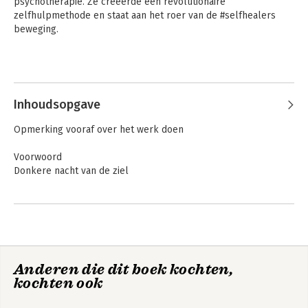
psychotherapie. Ze creëerde een revolutionaire 
zelfhulpmethode en staat aan het roer van de #selfhealers 
beweging.
Inhoudsopgave
Opmerking vooraf over het werk doen
Voorwoord
Donkere nacht van de ziel
Inleiding
Wat is holistische psychologie?
1 Je bent zelf je beste genezer
2 Het bewuste zelf: bewust worden
Anderen die dit boek kochten,
3 Een nieuwe theorie over trauma
kochten ook
4 Traumalichaam
5 Helende oefeningen voor lichaam en geest