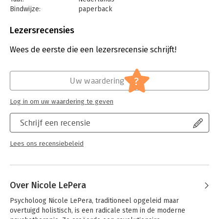
Bindwijze:
paperback
Aantal pagina's:
336
Uitgever:
Kosmos Uitgevers
Lezersrecensies
Druk:
1
Verschijningsdatum:
5-10-2021
Wees de eerste die een lezersrecensie schrijft!
Hoofdrubriek:
Persoonlijke effectiviteit
?
Uw waardering
Log in om uw waardering te geven
Schrijf een recensie
Lees ons recensiebeleid
Over Nicole LePera
Psycholoog Nicole LePera, traditioneel opgeleid maar 
overtuigd holistisch, is een radicale stem in de moderne 