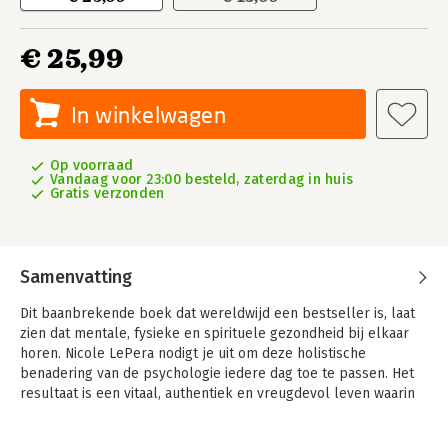
€ 25,99
In winkelwagen
Op voorraad
Vandaag voor 23:00 besteld, zaterdag in huis
Gratis verzonden
Samenvatting
Dit baanbrekende boek dat wereldwijd een bestseller is, laat
zien dat mentale, fysieke en spirituele gezondheid bij elkaar
horen. Nicole LePera nodigt je uit om deze holistische
benadering van de psychologie iedere dag toe te passen. Het
resultaat is een vitaal, authentiek en vreugdevol leven waarin
je je eigen gedrag écht onder ogen ziet en jezelf blijvend
heelt. Met dit boek ontdek je waarom je niet optimaal gelukkig