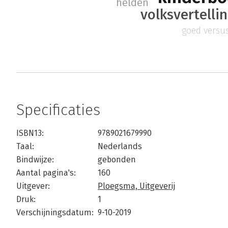
helden
volksvertelli
goed versu
Specificaties
ISBN13:
9789021679990
Taal:
Nederlands
Bindwijze:
gebonden
Aantal pagina's:
160
Uitgever:
Ploegsma, Uitgeverij
Druk:
1
Verschijningsdatum:
9-10-2019