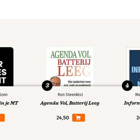
3
4
izen
Ron Steenkist
Ma
in je MT
Agenda Vol, Batterij Leeg
Infor
24,50
2