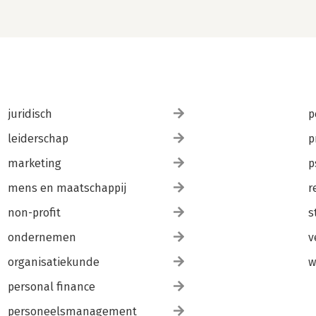
juridisch
p
leiderschap
p
marketing
p
mens en maatschappij
r
non-profit
s
ondernemen
v
organisatiekunde
w
personal finance
personeelsmanagement