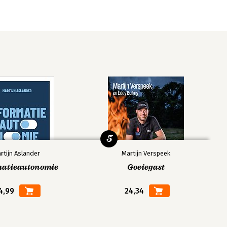
5
rtijn Aslander
Martijn Verspeek
matieautonomie
Goeiegast
4,99
24,34