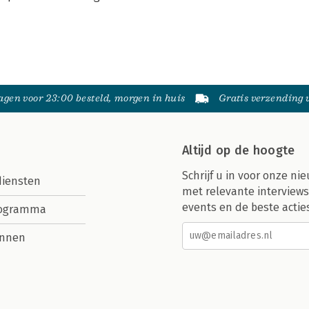
gen voor 23:00 besteld, morgen in huis
Gratis verzending
Altijd op de hoogte
Schrijf u in voor onze nie
diensten
met relevante interviews
events en de beste actie
rogramma
nnen