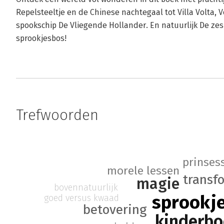
Repelsteeltje en de Chinese nachtegaal tot Villa Volta, 
spookschip De Vliegende Hollander. En natuurlijk De zes
sprookjesbos!
Trefwoorden
prinses
morele lessen
transf
magie
bovennatuurlijk
sprookj
goed versus kwaad
betovering
kinderb