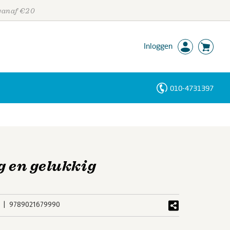
 vanaf €20
Inloggen
010-4731397
Personen
Trefwoorden
g en gelukkig
9789021679990