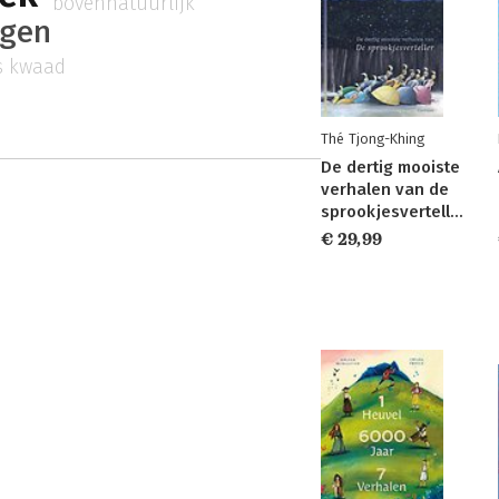
bovennatuurlijk
ngen
s kwaad
Thé Tjong-Khing
De dertig mooiste
verhalen van de
sprookjesverteller
€ 29,99