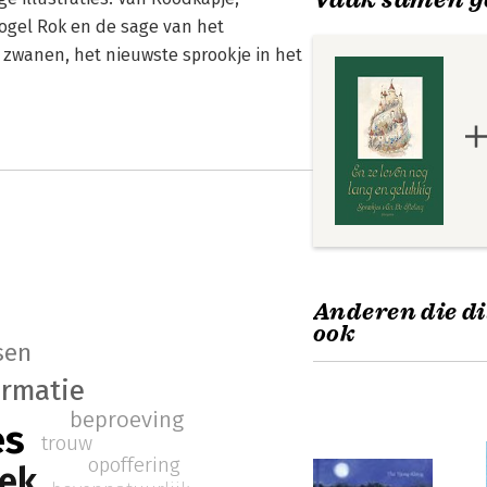
Vogel Rok en de sage van het
 zwanen, het nieuwste sprookje in het
Anderen die di
ook
sen
ormatie
beproeving
es
trouw
opoffering
oek