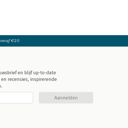
 vanaf €20
uwsbrief en blijf up-to-date
 en recensies, inspirerende
s.
Aanmelden