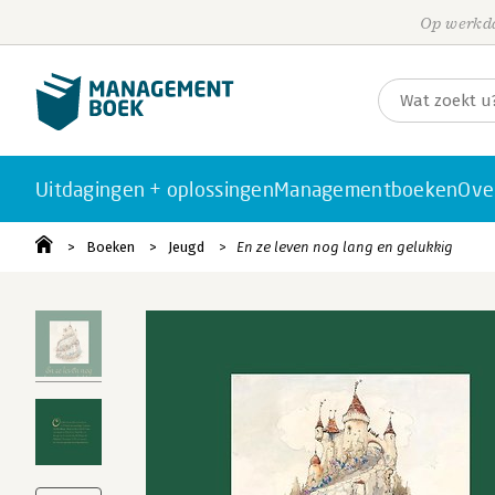
Op werkda
Uitdagingen + oplossingen
Managementboeken
Ove
Boeken
Jeugd
En ze leven nog lang en gelukkig