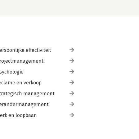
ersoonlijke effectiviteit
rojectmanagement
sychologie
eclame en verkoop
trategisch management
erandermanagement
erk en loopbaan