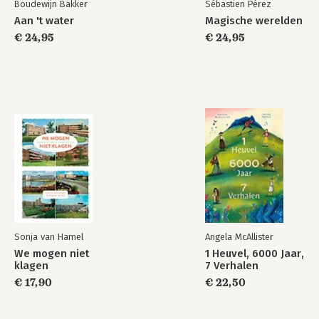
Boudewijn Bakker
Sébastien Pérez
Aan 't water
Magische werelden
Bekijk alle boeken
€ 24,95
€ 24,95
Sonja van Hamel
Angela McAllister
We mogen niet
1 Heuvel, 6000 Jaar,
klagen
7 Verhalen
€ 17,90
€ 22,50