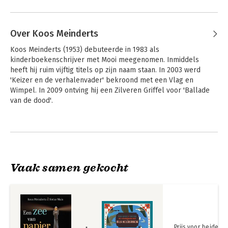
Over Koos Meinderts
Koos Meinderts (1953) debuteerde in 1983 als 
kinderboekenschrijver met Mooi meegenomen. Inmiddels 
heeft hij ruim vijftig titels op zijn naam staan. In 2003 werd 
'Keizer en de verhalenvader' bekroond met een Vlag en 
Wimpel. In 2009 ontving hij een Zilveren Griffel voor 'Ballade 
van de dood'.

Koos Meinderts schrijft ook voor volwassenen. Naast 
Andere boeken door Koos Meinderts
boekteksten schrijft hij ook liedjes en theaterteksten. In 1991 
ontving hij voor Terug bij af de Annie M.G. Schmidtprijs voor het 
beste Nederlandse Kleinkunstlied. In 2012 werd het lied Maite 
Maria bekroond met de Willem Wilminkprijs.
Vaak samen gekocht
Prijs voor beide