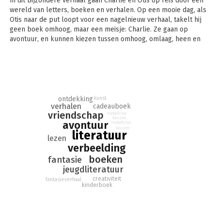
In dit bijzondere verhaal gaan Charlie en Otis op reis door een
wereld van letters, boeken en verhalen. Op een mooie dag, als
Otis naar de put loopt voor een nagelnieuw verhaal, takelt hij
geen boek omhoog, maar een meisje: Charlie. Ze gaan op
avontuur, en kunnen kiezen tussen omhoog, omlaag, heen en
terug. Een bijzondere reis volgt, waarin een onverwachte
vriendschap opbloeit.
Ze vliegen in een luchtballon, komen terecht in een mijn,
vissen woorden uit een woordenwaterval en ontmoeten de
vuurtorenwachter, die ook schrijver is. Dit prachtige boek is
een ode aan de schoonheid van boeken, en aan de avonturen
ontdekking
kunst
verhalen
cadeauboek
die je kunt beleven door te lezen. De tekst is van Gouden
vriendschap
metafictie
Griffelwinnaar Koos Meinderts, Sietse Muis maakte de
keuzes
avontuur
metafictie
prachtige kunstwerken van oude boeken. Een cadeauboek
keuzes
literatuur
voor alle leeftijden.
lezen
verbeelding
boeken
fantasie
jeugdliteratuur
creativiteit
fantasieverhaal
kinderboek