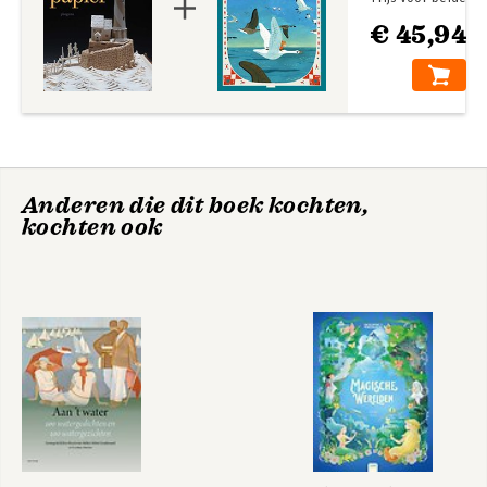
€ 45,94
Het grote
Het grote
Rijksmuseum
Rembrandt
voorleesboek
voorleesboek
Anderen die dit boek kochten,
kochten ook
Bij ons in de straat
Dag poes!