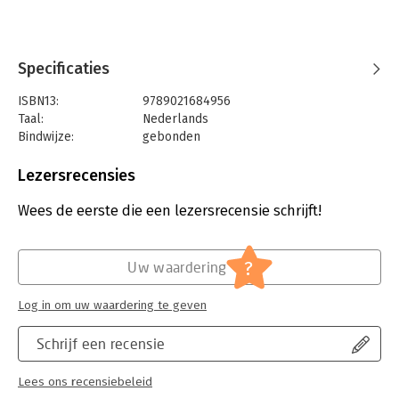
Specificaties
ISBN13:
9789021684956
Taal:
Nederlands
Bindwijze:
gebonden
Aantal pagina's:
48
Uitgever:
Ploegsma, Uitgeverij
Lezersrecensies
Druk:
1
Verschijningsdatum:
1-11-2023
Wees de eerste die een lezersrecensie schrijft!
Hoofdrubriek:
Jeugd
?
Uw waardering
Log in om uw waardering te geven
Schrijf een recensie
Lees ons recensiebeleid