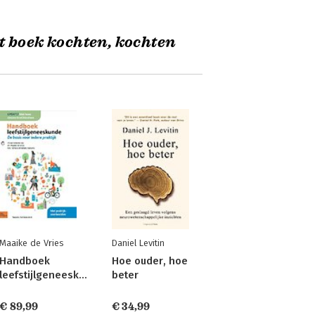
t boek kochten, kochten
Maaike de Vries
Daniel Levitin
Handboek
Hoe ouder, hoe
leefstijlgeneeskunde
beter
€ 89,99
€ 34,99