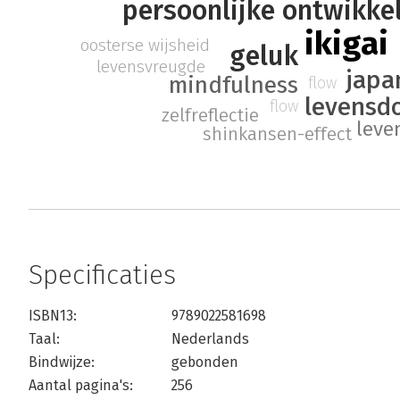
persoonlijke ontwikke
ikigai
oosterse wijsheid
geluk
levensvreugde
japan
mindfulness
flow
levensd
flow
zelfreflectie
leve
shinkansen-effect
Specificaties
ISBN13:
9789022581698
Taal:
Nederlands
Bindwijze:
gebonden
Aantal pagina's:
256