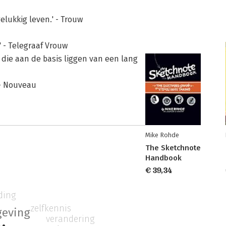
elukkig leven.' - Trouw
' - Telegraaf Vrouw
die aan de basis liggen van een lang
 - Nouveau
Mike Rohde
The Sketchnote
Handbook
€ 39,34
ding
zelfkennis
geving
verandering