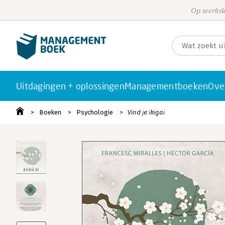
Op werkda
Uitdagingen + oplossingen
Managementboeken
Ove
Boeken
Psychologie
Vind je ikigai