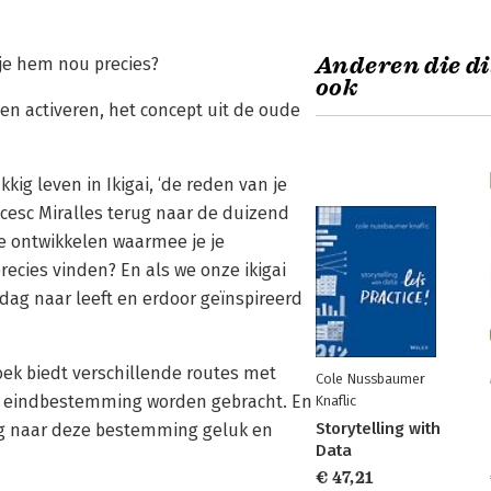
Anderen die di
 je hem nou precies?
ook
en activeren, het concept uit de oude
ig leven in Ikigai, ‘de reden van je
ancesc Miralles terug naar de duizend
e ontwikkelen waarmee je je
recies vinden? En als we onze ikigai
 dag naar leeft en erdoor geïnspireerd
oek biedt ver­schillende routes met
Cole Nussbaumer
e eind­bestemming worden gebracht. En
Knaflic
Storytelling with
weg naar deze bestemming geluk en
Data
€ 47,21