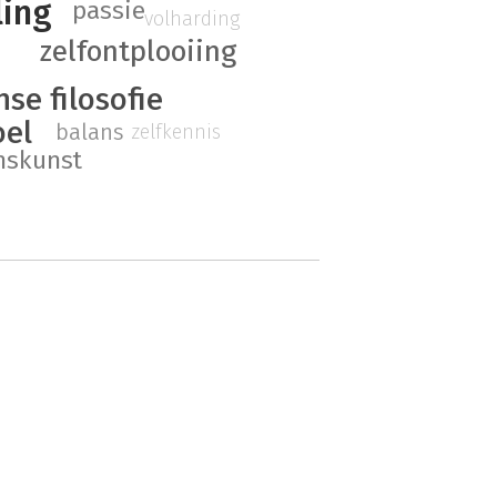
ling
passie
volharding
zelfontplooiing
se filosofie
oel
balans
zelfkennis
nskunst