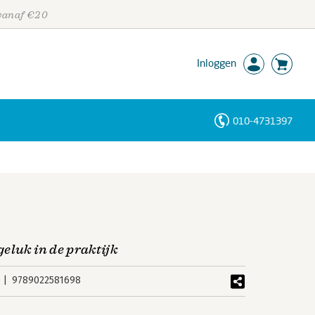
 vanaf €20
Inloggen
010-4731397
Personen
Trefwoorden
eluk in de praktijk
9789022581698