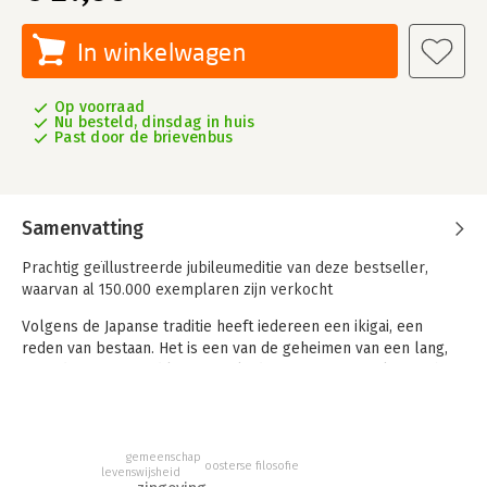
In winkelwagen
Op voorraad
Nu besteld, dinsdag in huis
Past door de brievenbus
Samenvatting
Prachtig geïllustreerde jubileumeditie van deze bestseller,
waarvan al 150.000 exemplaren zijn verkocht
Volgens de Japanse traditie heeft iedereen een ikigai, een
reden van bestaan. Het is een van de geheimen van een lang,
tevreden en gezond leven, zoals de inwoners van Okinawa het
leiden. Op dit Japanse eiland wonen meer gezonde en actieve
honderdjarigen dan waar ook ter wereld.
De auteurs trokken naar Okinawa om te ontdekken wat dat
gemeenschap
oosterse filosofie
geheim voor een optimistisch en gezond leven is. Ze kregen
levenswijsheid