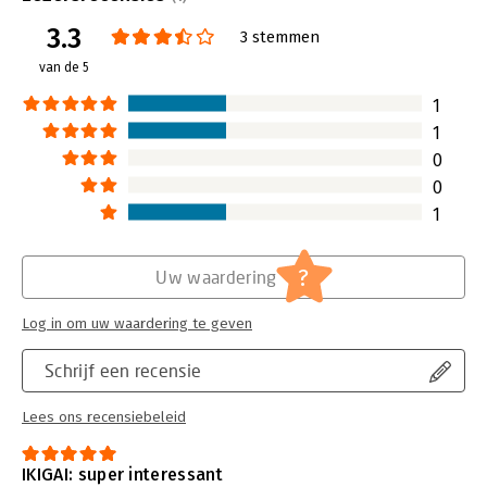
Druk:
45
3.3
Verschijningsdatum:
27-10-2022
3 stemmen
van de 5
Hoofdrubriek:
Psychologie
1
1
0
0
1
?
Uw waardering
Log in om uw waardering te geven
Schrijf een recensie
Lees ons recensiebeleid
IKIGAI: super interessant