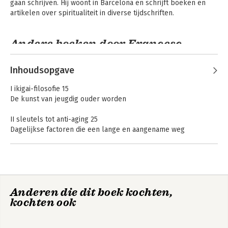
gaan schrijven. Hij woont in Barcelona en schrijft boeken en 
artikelen over spiritualiteit in diverse tijdschriften.
Andere boeken door Francesc
Vind je ikigai
Wabi sabi
(Limited edition)
Miralles
Inhoudsopgave
I ikigai-filosofie 15
De kunst van jeugdig ouder worden
II sleutels tot anti-aging 25
Dagelijkse factoren die een lange en aangename weg
bevorderen
III meesters van het lange leven 47
Getuigenissen van de langstlevenden uit het Oosten en het
Westen
Vind je ikigai
Wabi sabi
Anderen die dit boek kochten,
(Limited edition)
Ganbatte
Shinrin-yoku
kochten ook
IV van logotherapie naar ikigai 63
Het belang van het vinden van zin in het bestaan voor een
langer en beter leven