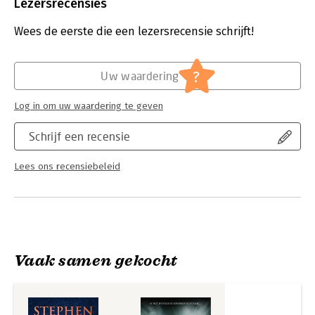
Uitgever:
De Boekerij
Lezersrecensies
Druk:
1
Verschijningsdatum:
6-9-2022
Wees de eerste die een lezersrecensie schrijft!
Hoofdrubriek:
Thrillers en spanning
?
Uw waardering
Log in om uw waardering te geven
Schrijf een recensie
Lees ons recensiebeleid
Vaak samen gekocht