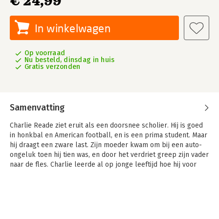
€ 24,99
In winkelwagen
Op voorraad
Nu besteld, dinsdag in huis
Gratis verzonden
Samenvatting
Charlie Reade ziet eruit als een doorsnee scholier. Hij is goed
in honkbal en American football, en is een prima student. Maar
hij draagt een zware last. Zijn moeder kwam om bij een auto-
ongeluk toen hij tien was, en door het verdriet greep zijn vader
naar de fles. Charlie leerde al op jonge leeftijd hoe hij voor
zichzelf en voor zijn vader moest zorgen.
Dan, wanneer Charlie zeventien is, ontmoet hij een hond
genaamd Radar en zijn baas, Howard Bowditch, een kluizenaar
in een groot huis op de top van een hoge heuvel, met een