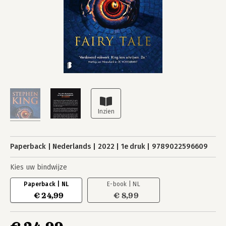
Paperback
Nederlands
2022
1e druk
9789022596609
Kies uw bindwijze
Paperback | NL
E-book | NL
€ 24,99
€ 8,99