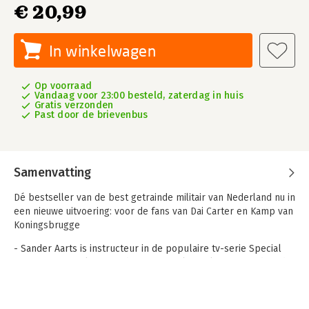
€ 20,99
In winkelwagen
Op voorraad
Vandaag voor 23:00 besteld, zaterdag in huis
Gratis verzonden
Past door de brievenbus
Samenvatting
Dé bestseller van de best getrainde militair van Nederland nu in
een nieuwe uitvoering: voor de fans van Dai Carter en Kamp van
Koningsbrugge
- Sander Aarts is instructeur in de populaire tv-serie Special
Forces vips, veelgevraagd motivational speaker en wordt in de
media daarnaast steeds vaker gevraagd als expert
- Dit najaar komt het tweede seizoen van Special Forces vips
- Parachutespringen in het donker, zuurstofduiken in