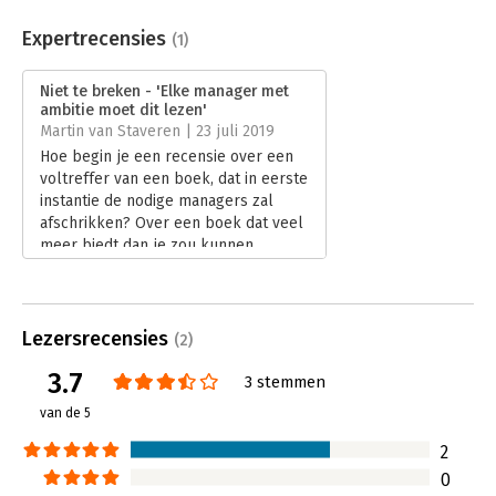
Aantal pagina's:
272
In de pers
Uitgever:
De Boekerij
Expertrecensies
(1)
OVER NIET TE BREKEN
Druk:
15
Vol met bloedstollende avonturen maar vooral handvatten om
Verschijningsdatum:
2-11-2022
Niet te breken - 'Elke manager met
net zo mentaal weerbaar te worden als deze voormalige
ambitie moet dit lezen'
supermilitair.
- De Telegraaf
Hoofdrubriek:
Psychologie
Martin van Staveren | 23 juli 2019
Als iemand weet hoe je meer uit jezelf kunt halen, is het wel
Hoe begin je een recensie over een
de man die dertig vuurgevechten heeft overleefd. Wat een
voltreffer van een boek, dat in eerste
inspirerend boek heeft Aarts geschreven!
- Marion Pauw
instantie de nodige managers zal
afschrikken? Over een boek dat veel
Sander Aarts vertelt over zijn ervaringen, drijfveren en
meer biedt dan je zou kunnen
dilemma’s. Ik beveel dit boek van harte aan.
- John van den
denken, dat élke manager met enige
Heuvel, misdaadverslaggever
ambitie zou moeten lezen?
Lees verder
Lezersrecensies
(2)
3.7
3 stemmen
van de 5
2
0