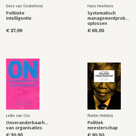
Dees van Oosterhout
Hans Heerkens
Politieke
Systematisch
intelligentie
managementprobleme
oplossen
€ 27,99
€ 65,95
Leike van Oss
Martin Hetebrij
Onveranderbaarheid
Politiek
van organisaties
meesterschap
€ 20,95
€ 30,50