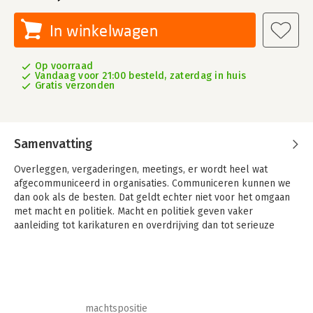
In winkelwagen
Op voorraad
Vandaag voor 21:00 besteld, zaterdag in huis
Gratis verzonden
Samenvatting
Overleggen, vergaderingen, meetings, er wordt heel wat
afgecommuniceerd in organisaties. Communiceren kunnen we
dan ook als de besten. Dat geldt echter niet voor het omgaan
met macht en politiek. Macht en politiek geven vaker
aanleiding tot karikaturen en overdrijving dan tot serieuze
bespreking. Macht is verdacht en politiek wordt door vele
geassocieerd met onbetrouwbare zakkenvullers die hun
werkelijke bedoelingen verbergen achter een mistgordijn van
verhullend of zelfs misleidend taalgebruik.
Toch spelen macht en politiek een doorslaggevende rol in het
machtspositie