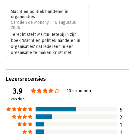
Druk:
4
Verschijningsdatum:
3-3-2011
Macht en politiek handelen in
organisaties
Hoofdrubriek:
Organisatiekunde
Carolien de Monchy | 16 augustus
2006
Terecht stelt Martin Hetebij in zijn
boek 'Macht en politiek handelen in
organisaties' dat iedereen in een
organisatie te maken krijgt met
macht en politiek wanneer je de
besluitvorming wilt beïnvloeden. En
wie wil dit nou niet? Wie heeft geen
anderen nodig om zijn of haar werk
Lezersrecensies
te doen? We weten allemaal uit
ervaring hoe lastig het soms is om in
3.9
10 stemmen
de flexibele en platte organisaties
van de 5
van vandaag je projecten of
opdrachten te realiseren.
5
Lees verder
2
1
1