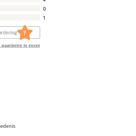
0
1
?
rdering
 waardering te geven
iedenis