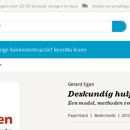
gen voor 23:00 besteld, morgen in huis
Gratis verzending
rige boeken
Interactief leren
Nu lezen
n
Gerard Egan
Deskundig hul
Een model, methoden e
Paperback
Nederlands
2012