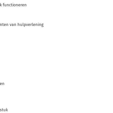
k functioneren
anten van hulpverlening
ten
gstuk