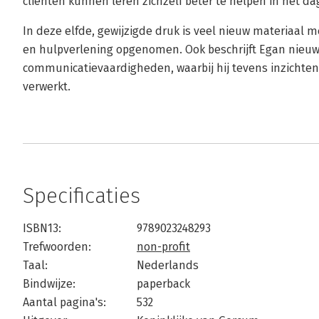
cliënten kunnen leren zichzelf beter te helpen in het dag
In deze elfde, gewijzigde druk is veel nieuw materiaal m
en hulpverlening opgenomen. Ook beschrijft Egan nieu
communicatievaardigheden, waarbij hij tevens inzichten
verwerkt.
Specificaties
ISBN13:
9789023248293
Trefwoorden:
non-profit
Taal:
Nederlands
Bindwijze:
paperback
Aantal pagina's:
532