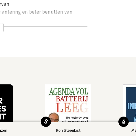
rvan
hantering en beter benutten van
nten te verhelderen
e stellen voor het hanteren van
en plannen te ontwikkelen
98
lpverleningsproces
horende therapeutische
3
4
un verhaal te doen
izen
Ron Steenkist
Ma