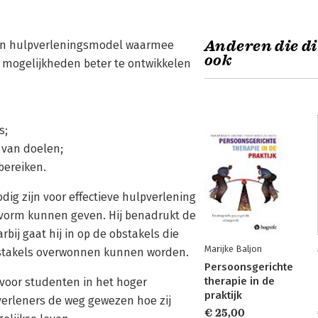
Anderen die di
een hulpverleningsmodel waarmee
ook
n mogelijkheden beter te ontwikkelen
s;
 van doelen;
bereiken.
g zijn voor effectieve hulpverlening
 vorm kunnen geven. Hij benadrukt de
ij gaat hij in op de obstakels die
Marijke Baljon
obstakels overwonnen kunnen worden.
Persoonsgerichte
therapie in de
 voor studenten in het hoger
praktijk
verleners de weg gewezen hoe zij
€ 25,00