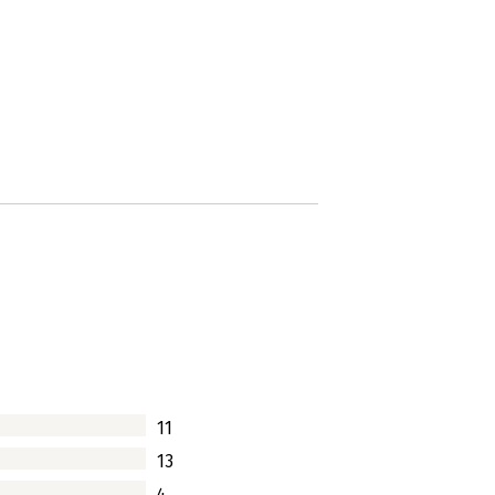
11
13
4