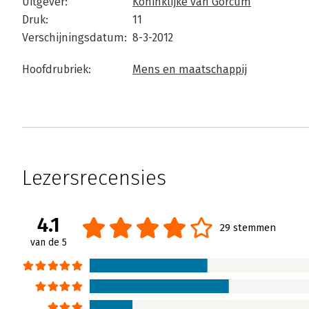
Uitgever:
Koninklijke van Gorcum
Druk:
11
Verschijningsdatum:
8-3-2012
Hoofdrubriek:
Mens en maatschappij
Lezersrecensies
4.1
29 stemmen
van de 5