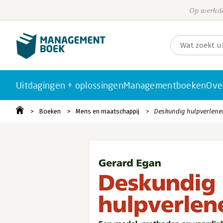
Op werkda
Uitdagingen + oplossingen
Managementboeken
Ove
Boeken
Mens en maatschappij
Deskundig hulpverlene