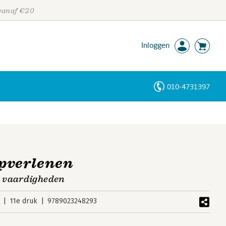
 vanaf €20
Inloggen
010-4731397
Personen
Trefwoorden
pverlenen
n vaardigheden
11e druk
9789023248293