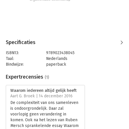
strapatsen van de menselijke geest.
Specificaties
ISBN13:
9789023438045
Taal:
Nederlands
Bindwijze:
paperback
Aantal pagina's:
304
Uitgever:
De Bezige Bij
Expertrecensies
(1)
Druk:
1
Verschijningsdatum:
13-10-2016
Waarom iedereen altijd gelijk heeft
Aart G. Broek | 14 december 2016
Hoofdrubriek:
Mens en maatschappij
De complexiteit van ons samenleven
is ondoorgrondelijk. Daar zal
voorlopig geen verandering in
komen. Ook na het lezen van Ruben
Mersch sprankelende essay Waarom