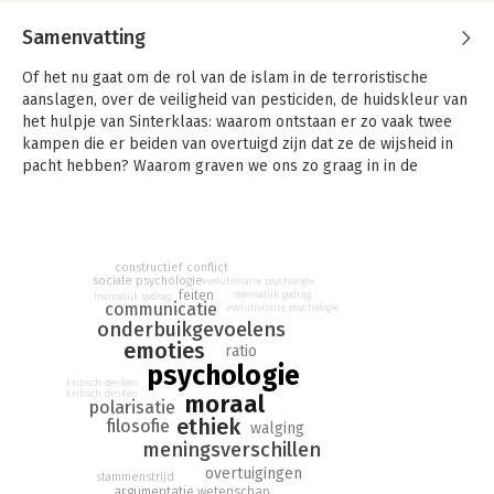
Samenvatting
Of het nu gaat om de rol van de islam in de terroristische
aanslagen, over de veiligheid van pesticiden, de huidskleur van
het hulpje van Sinterklaas: waarom ontstaan er zo vaak twee
kampen die er beiden van overtuigd zijn dat ze de wijsheid in
pacht hebben? Waarom graven we ons zo graag in in de
loopgraven van ons eigen gelijk? In
Waarom iedereen altijd
gelijk heeft
probeert Ruben Mersch via het verband tussen
kakkerlakken en ethiek, de laaghangende broeken van
hiphoppers en het mysterie van de schone studentenkeuken
constructief conflict
deze vragen te beantwoorden. Daarbij verwijst hij gretig naar
sociale psychologie
evolutionaire psychologie
feiten
menselijk gedrag
de nieuwste inzichten van psychologen, antropologen,
menselijk gedrag
communicatie
evolutionaire psychologie
biologen, filosofen en een achttiende-eeuwse predikant met
onderbuikgevoelens
een voorliefde voor biljart. Hij komt tot een ontnuchterende
emoties
ratio
conclusie: niet onze ratio, maar wel onze emoties zijn heer en
psychologie
meester over ons denken.
kritisch denken
kritisch denken
moraal
polarisatie
Gelukkig, zo voegt Mersch eraan toe, zijn er manieren om dit
ethiek
filosofie
walging
tegen te gaan. Iets wat hij boeiend en met hilarische
meningsverschillen
voorbeelden aan de lezer presenteert.
Waarom iedereen altijd
overtuigingen
gelijk heeft
is het ideale boek om meer inzicht te krijgen in de
stammenstrijd
wetenschap
argumentatie