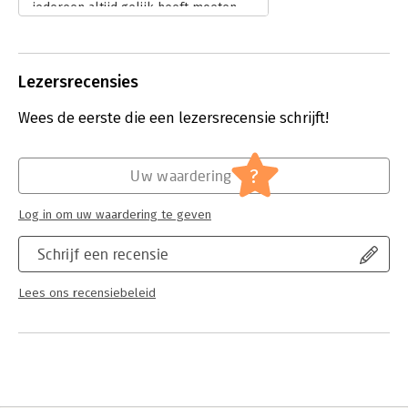
iedereen altijd gelijk heeft moeten
we dat weer onderkennen. Wél weten
we na zijn levendige uiteenzetting
weer wat beter hoe we met die
Lezersrecensies
onwetendheid omgaan.
Lees verder
Wees de eerste die een lezersrecensie schrijft!
?
Uw waardering
Log in om uw waardering te geven
Schrijf een recensie
Lees ons recensiebeleid