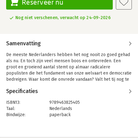
Reserveer nu
Nog niet verschenen, verwacht op 24-09-2026
Samenvatting
De meeste Nederlanders hebben het nog nooit zo goed gehad
als nu. En toch zijn veel mensen boos en ontevreden. Een
groot en groeiend aantal stemt op almaar radicalere
populisten die het fundament van onze welvaart en democratie
bedreigen. Waar komt die onvrede vandaan? Valt het tij nog te
keren? En biedt deze crisis ook kansen?
Specificaties
In Alles voor elkaar laat Van Tilburg zien hoe bestuurders de
wereld beschouwen als een markt, waarop het ieder voor zich
ISBN13:
9789463825405
is. Dit westerse wereldbeeld heeft de mens een ongekende
Taal:
Nederlands
economische vooruitgang gebracht, maar doet inmiddels meer
Bindwijze:
paperback
kwaad dan goed. Drie miljoen Nederlanders leven in een
Uitgever:
Uitgeverij Balans
achtergestelde positie. Nog veel meer vrezen achterop te
Druk:
1
raken. Ze keren zich tegen het systeem dat geen hoop meer
Verschijningsdatum:
24-9-2026