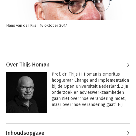
Hans van der Klis
16 oktober 2017
Over Thijs Homan
Prof. dr. Thijs H. Homan is emeritus 
hoogleraar Change and Implementation 
bij de Open Universiteit Nederland. Zijn 
onderzoek en advieswerkzaamheden 
gaan niet over ‘hoe verandering moet’, 
maar over ‘hoe verandering gaat’. Hij 
publiceerde: 
Teamleren
, 
Organisatiedynamica
, 
Het Et-cetera-
Andere boeken door Thijs Homan
principe
, 
In Control?
, 
De Veranderende 
Gemeente
.
Inhoudsopgave