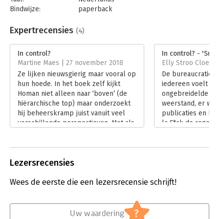
Bindwijze:
paperback
Aantal pagina's:
304
Uitgever:
Boom
Expertrecensies
(4)
Druk:
1
Verschijningsdatum:
17-10-2017
In control?
In control? - 'Supe
Martine Maes | 27 november 2018
Elly Stroo Cloeck 
Hoofdrubriek:
Organisatiekunde
Ze lijken nieuwsgierig maar vooral op
De bureaucratie i
hun hoede. In het boek zelf kijkt
iedereen voelt zic
Homan niet alleen naar ‘boven’ (de
ongebreidelde rege
hiërarchische top) maar onderzoekt
weerstand, er word
hij beheerskramp juist vanuit veel
publicaties en bo
verschillende perspectieven. Met als
la F*ck de regels
doel dat het je na lezing duizelt en
organiseren. Zal e
aan het denken zet.
veranderen? Dat i
Lees verder
onvermijdelijk! Wa
Lezersrecensies
dan?
Lees verder
Wees de eerste die een lezersrecensie schrijft!
?
Uw waardering