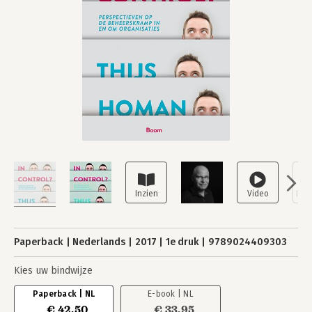
Paperback
Nederlands
2017
1e druk
9789024409303
Kies uw bindwijze
Paperback | NL
E-book | NL
€ 42,50
€ 33,95