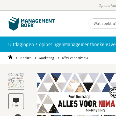
Op werkda
Uitdagingen + oplossingen
Managementboeken
Ove
Boeken
Marketing
Alles voor Nima A