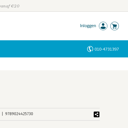
 vanaf €20
Inloggen
010-4731397
Personen
Trefwoorden
9789024425730