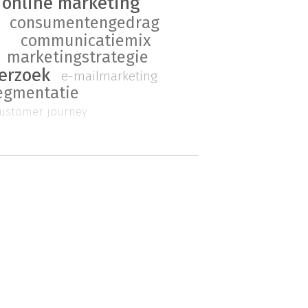
online marketing
consumentengedrag
communicatiemix
a
marketingstrategie
erzoek
e-mailmarketing
egmentatie
ustomer journey
g