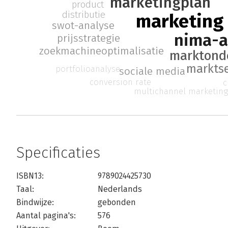
marketingplan
product
distributie
marketing
swot-analyse
nima-
prijsstrategie
zoekmachineoptimalisatie
marktond
markts
portfolioanalyse
sociale media
conversion rate
c
multichannel marketin
Specificaties
ISBN13:
9789024425730
Taal:
Nederlands
Bindwijze:
gebonden
Aantal pagina's:
576