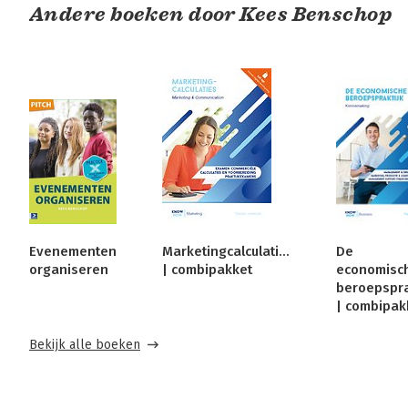
Andere boeken door Kees Benschop
Evenementen
Marketingcalculaties
De
organiseren
| combipakket
economisc
beroepspra
| combipak
Bekijk alle boeken