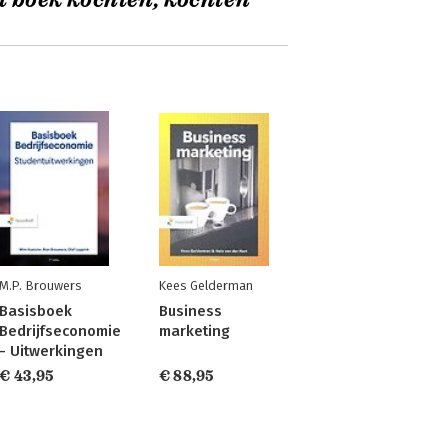
t boek kochten, kochten
M.P. Brouwers
Kees Gelderman
Basisboek
Business
Bedrijfseconomie
marketing
- Uitwerkingen
€ 43,95
€ 88,95