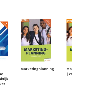
Marketingplanning
Marketingplanning
he
| combipakket
ktijk
ket