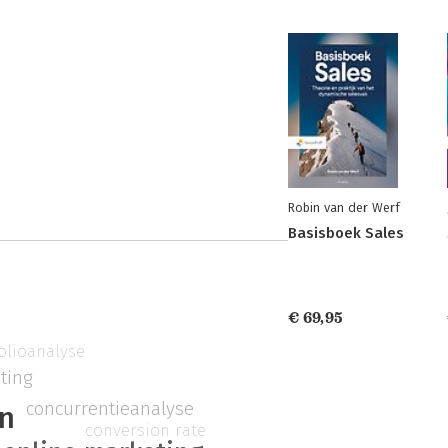
Robin van der Werf
Basisboek Sales
€ 69,95
olioanalyse
ting
concurrentieanalyse
n
conversion rate