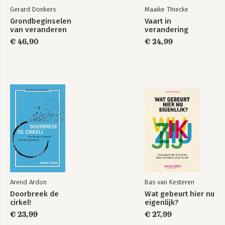
Gerard Donkers
Maaike Thiecke
Grondbeginselen
Vaart in
van veranderen
verandering
€ 46,90
€ 24,99
Zelfregie terug in
het werk
Bekijk alle boeken
Arend Ardon
Bas van Kesteren
Doorbreek de
Wat gebeurt hier nu
cirkel!
eigenlijk?
€ 23,99
€ 27,99