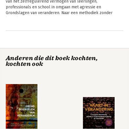
van het zelfregulerend vermogen van leerlingen, 
sociale interventie. Ook voor uitvoerende sociale
professionals en school in omgaan met agressie en 
professionals, leidinggevenden, bestuurders, onderzoekers,
Grondslagen van veranderen. Naar een methodiek zonder 
psychologen, ecologen, sociologen, economen en politici is het
keurslijf.
boek te gebruiken.
Andere boeken door Gerard
Donkers
Anderen die dit boek kochten,
kochten ook
Grondbeginselen
Zelfregie terug in
van veranderen
het werk