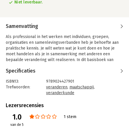
Niet leverbaar.
Samenvatting
Als professional in het werken met individuen, groepen,
organisaties en samenlevingsverbanden heb je behoefte aan
praktische kennis. Je wilt weten wat je kunt doen en hoe je
moet handelen als je in samenwerking met anderen een
bepaalde verandering wilt realiseren. In dit basisboek van
sociale veranderkunde leer je vanuit een interdisciplinaire visie
Specificaties
om meervoudig te handelen, dat wil zeggen constructief
omgaan met verschillen, conflicten en tegenstrijdige
ISBN13:
9789024427901
perspectieven in een verandertraject.
Trefwoorden:
veranderen
,
maatschappij
,
Na een introductie in het kennisgebied, wordt er vanuit de
veranderkunde
achter ons liggende West-Europese geschiedenis van het
Taal:
Nederlands
denken over veranderen en veranderbaarheid van mens en
Bindwijze:
paperback
Lezersrecensies
samenleving, drie veranderkundige modellen geconstrueerd:
Aantal pagina's:
396
1.0
een sociaaltechnologisch model, een persoonsgericht model
Uitgever:
Boom
1 stem
en een maatschappijkritisch model van veranderen. Vanuit
Druk:
3
van de 5
deze drie perspectieven en op basis van praktijkgerichte
Verschijningsdatum:
7-5-2020