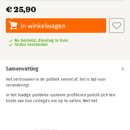
€ 25,90
In winkelwagen
Nu besteld, dinsdag in huis
Gratis verzonden
Samenvatting
Het vertrouwen in de politiek neemt af, het is tijd voor
verandering!
In het huidige politieke systeem profileren policiti zich ten
koste van hun collega's om op te vallen. Niet het
argumenteren, maar het debatteren staat centraal. Hierdoor
lijken veel burgers hun vertrouwen in de
volksvertegenwoordiging te verliezen. Het moet dus anders.
De jonge denker Dilara Bilgiç stelt een alternatief politiek
waarheidstheorieën