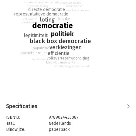
socratische gespreksmethode
algemeen belang
systeem voor: de Black Box Democratie. Na iedere 'crash' lezen
algemeen belang
beleidskamer
directe democratie
we de black box uit om te achterhalen waar het misging en om
waarheidstheorieën
representatieve democratie
het systeem te verfijnen. In dit systeem wordt de democratie in
loting
filosofie
volkskamer
haar geheel voortdurend doorgelicht en worden de pijnpunten
beleidskamer
democratie
blootgelegd. Wat schort er aan onze democratie en hoe
politiek
kunnen we die hervormen? Hoe kunnen we tegenstellingen in
legitimiteit
black box democratie
de samenleving overbruggen, het bestuur over het land
efficiënter en eerlijker maken, én ervoor zorgen dat het in de
verkiezingen
populisme
politiek weer over politiek gaat? De Black Box Democratie
efficiëntie
politieke partijen
biedt de uitkomst.
volksvertegenwoordiging
volkskamer
black-boxmentaliteit
socratische gespreksmethode
'De Black Box Democratie' is een zelflerend politiek systeem;
een systeem waarin politici geen winnaars of verliezers meer
zijn, waarin burgers directe inspraak hebben, waarin
wetenschap een plek heeft en waarin tegengestelde
opvattingen worden geïntegreerd.
Specificaties
ISBN13:
9789024433087
Taal:
Nederlands
Bindwijze:
paperback
Aantal pagina's:
112