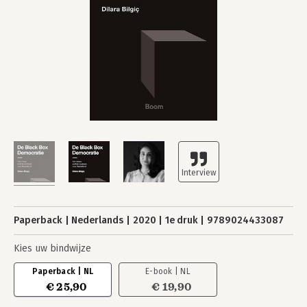
Paperback
Nederlands
2020
1e druk
9789024433087
Kies uw bindwijze
Paperback | NL
E-book | NL
€ 25,90
€ 19,90