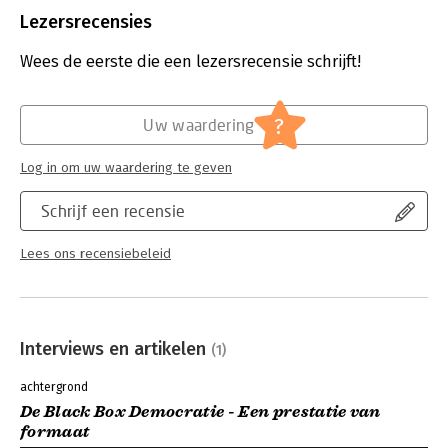
Uitgever:
Boom
Lezersrecensies
Druk:
1
Verschijningsdatum:
23-6-2020
Wees de eerste die een lezersrecensie schrijft!
Hoofdrubriek:
Mens en maatschappij
?
Uw waardering
Log in om uw waardering te geven
Schrijf een recensie
Lees ons recensiebeleid
Interviews en artikelen
(1)
achtergrond
De Black Box Democratie - Een prestatie van
formaat