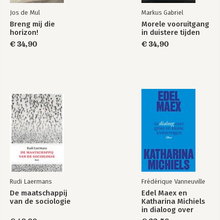
5. Fysiocratisme
Jos de Mul
Markus Gabriel
6. Conclusies
Breng mij die
Morele vooruitgang
horizon!
in duistere tijden
VII: De geboorte van de homo economicus
€ 34,90
€ 34,90
1. Inleiding
2. Adam Smith apologeet van het eigenbelang?
3. Een wetenschap van het eigenbelang
4. De economische mens van John Stuart Mill
5. De scheiding van economie en ethiek
6. Het huwelijk met het utilisme
7. Conclusies
VIII: De economische mens voorbij
Noten
Literatuur
Register
Rudi Laermans
Frédérique Vanneuville
De maatschappij
Edel Maex en
van de sociologie
Katharina Michiels
in dialoog over
grote en kleine