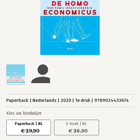
Paperback
Nederlands
2020
1e druk
9789024433674
Kies uw bindwijze
Paperback | NL
E-book | NL
€ 29,90
€ 26,90