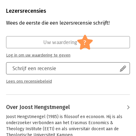
Aantal pagina's:
240
opkomst van het economisch individualisme, de ontdekking van
Uitgever:
Boom
Lezersrecensies
het verlicht eigenbelang en de scheiding van de economie en
Druk:
1
de ethiek.’
Verschijningsdatum:
1-10-2020
Wees de eerste die een lezersrecensie schrijft!
Hoofdrubriek:
Filosofie
?
Uw waardering
Log in om uw waardering te geven
Schrijf een recensie
Lees ons recensiebeleid
Over Joost Hengstmengel
Joost Hengstmengel (1985) is filosoof en econoom. Hij is als 
onderzoeker verbonden aan het Erasmus Economics & 
Theology Institute (EETI) en als universitair docent aan de 
Theologische Universiteit Kampen.