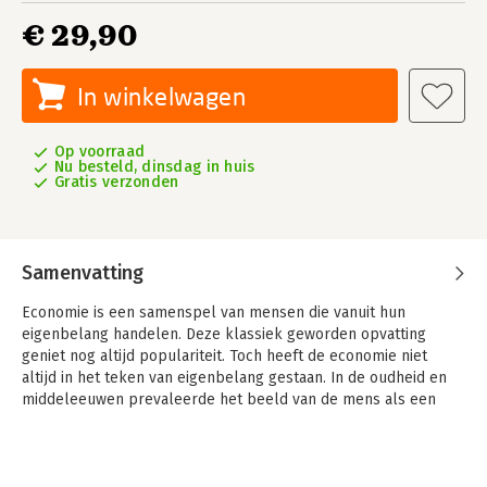
€ 29,90
In winkelwagen
Op voorraad
Nu besteld, dinsdag in huis
Gratis verzonden
Samenvatting
Economie is een samenspel van mensen die vanuit hun
eigenbelang handelen. Deze klassiek geworden opvatting
geniet nog altijd populariteit. Toch heeft de economie niet
altijd in het teken van eigenbelang gestaan. In de oudheid en
middeleeuwen prevaleerde het beeld van de mens als een
deugdzaam en op samenleven gericht wezen. Pas in de
moderne tijd ontwikkelde zich een idee van economisch
individualisme en verlicht eigenbelang.