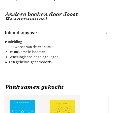
Andere boeken door Joost
Hengstmengel
Inhoudsopgave
I: Inleiding
1. Het wezen van de economie
2. De universele boeman
3. Genealogische bespiegelingen
4. Een geheime geschiedenis
5. De zondeval van de economie
6. Uitleidende woorden van dank
II: De economie van het genoeg
Mens, werk en
De homo
Vaak samen gekocht
economie in het
1. Inleiding
economicus
licht van de tijd
2. Ethiek
3. Economie
III: Een politiek-economisch dier
1. Politiek