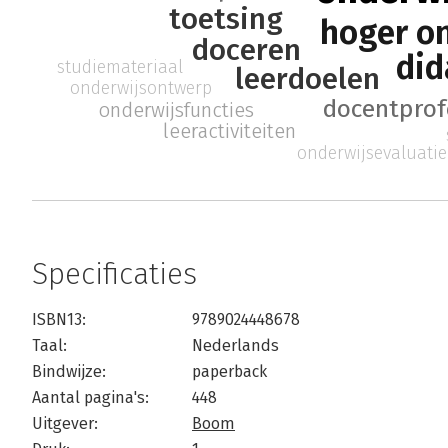
toetsing
hoger o
doceren
did
studiemateriaal
leerdoelen
onderwijsontwerp
docentprof
onderwijsfuncties
leeractiviteiten
onderwijsevaluatie
Specificaties
ISBN13:
9789024448678
Taal:
Nederlands
Bindwijze:
paperback
Aantal pagina's:
448
Uitgever:
Boom