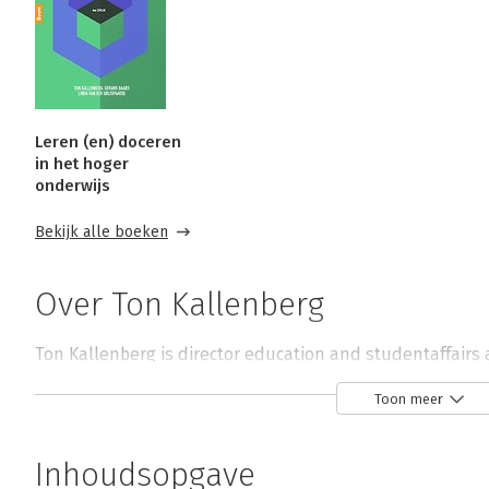
Leren (en) doceren
in het hoger
onderwijs
Bekijk alle boeken
Over Ton Kallenberg
Ton Kallenberg is director education and studentaffairs a
Geesteswetenschappen van de Universiteit van Leiden. 
Toon meer
zijn kwaliteitszorg en accreditatie, onderwijsvernieuwing,
docentprofessionalisering. Daarnaast verricht hij onderz
Inhoudsopgave
organisatorische processen in het hoger onderwijs.