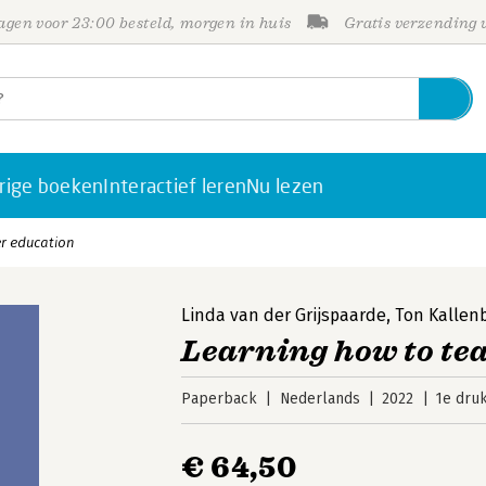
gen voor 23:00 besteld, morgen in huis
Gratis verzending
rige boeken
Interactief leren
Nu lezen
er education
Linda van der Grijspaarde
,
Ton Kallen
Learning how to te
Paperback
Nederlands
2022
1e dru
€ 64,50