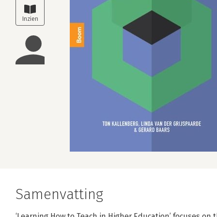
Samenvatting
‘Learning How to Teach in Higher Education’ focuses on th