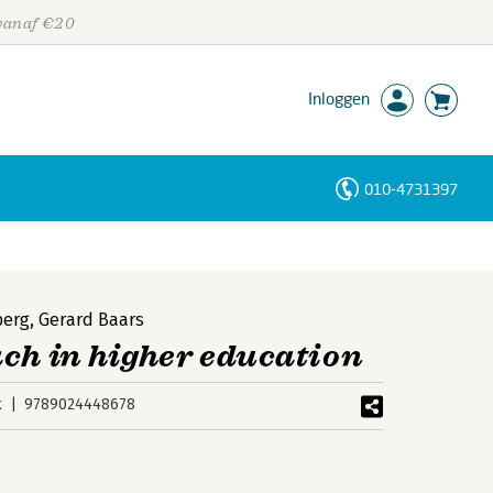
 vanaf €20
Inloggen
010-4731397
Personen
Trefwoorden
berg
,
Gerard Baars
ach in higher education
k
9789024448678