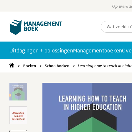
Op werkda
Uitdagingen + oplossingen
Managementboeken
Ove
Boeken
Schoolboeken
Learning how to teach in high