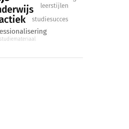
leerstijlen
nderwijs
actiek
studiesucces
essionalisering
studiemateriaal