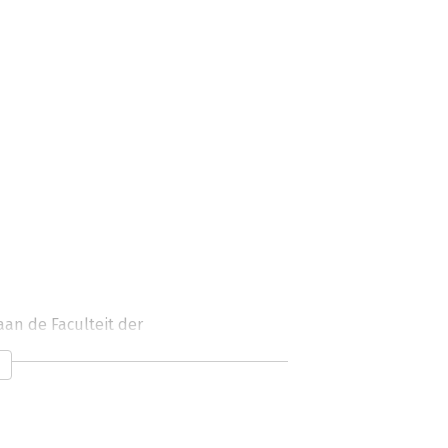
an de Faculteit der 
Zijn voornaamste expertisegebieden 
 universitaire didactiek en 
oek naar bestuur, beleid en 