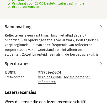
Op voorraad
Vandaag voor 23:00 besteld, zaterdag in huis
Gratis verzonden
Samenvatting
Reflecteren is een vast (maar lang niet altijd geliefd)
onderdeel van opleidingen zoals Social Work, Pedagogiek en
Verpleegkunde. De manier en frequentie van reflecteren
roepen steeds vaker weerstand op, niet alleen onder
studenten. Zowel bij opleidingen als in de beroepspraktijk is
er behoefte aan nieuwe reflectievormen en dit boek voorziet
Specificaties
daarin. De hofnar is een innovatief, origineel en praktisch
reflectiemodel dat uitstekend aansluit bij de gangbare
ISBN13:
9789024452651
werkvormen in het hoger beroepsonderwijs.
Trefwoorden:
verpleegkunde
,
sociale beroepen
,
De methode van de hofnar gaat uit van het idee dat je om te
reflecteren
kunnen reflecteren altijd een ander nodig hebt, te weten: een
Taal:
Nederlands
hofnar. Ieder mens heeft immers zijn eigen blinde vlekken,
Bindwijze:
paperback
Lezersrecensies
dingen die hij zelf niet ziet, maar anderen wel. Een hofnar laat
Aantal pagina's:
152
de koning – in dit geval de student – vanuit verschillende
Uitgever:
Boom
Wees de eerste die een lezersrecensie schrijft!
perspectieven op zichzelf reflecteren. Nu eens is hij de
Druk:
1