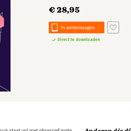
€ 28,95
In winkelwagen
Direct te downloaden
uis staat vol met obsessief grote