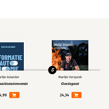
5
rtijn Aslander
Martijn Verspeek
matieautonomie
Goeiegast
4,99
24,34