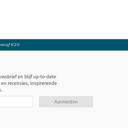
 vanaf €20
uwsbrief en blijf up-to-date
 en recensies, inspirerende
s.
Aanmelden