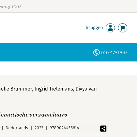
 vanaf €20
Inloggen
010-4731397
Personen
Trefwoorden
nelie Brummer
,
Ingrid Tielemans
,
Divya van
lematische verzamelaars
Nederlands
2023
9789024455614