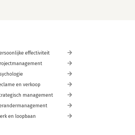
ersoonlijke effectiviteit
rojectmanagement
sychologie
eclame en verkoop
trategisch management
erandermanagement
erk en loopbaan