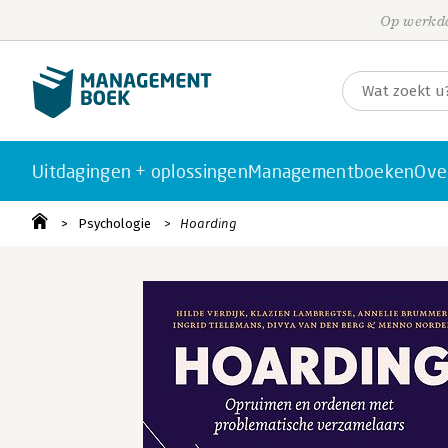
Op werkda
Uitdagingen + oplossingen
Managementboeken
Ove
Psychologie
Hoarding