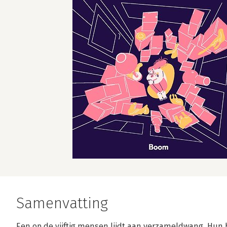
Samenvatting
Een op de vijftig mensen lijdt aan verzameldwang. Hun h