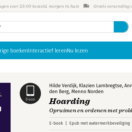
gen voor 23:00 besteld, morgen in huis
Gratis verzending
rige boeken
Interactief leren
Nu lezen
Hilde Verdijk
,
Klazien Lambregtse
,
An
den Berg
,
Menno Norden
Hoarding
E-book
Opruimen en ordenen met prob
E-book
Epub met watermerkbeveiliging