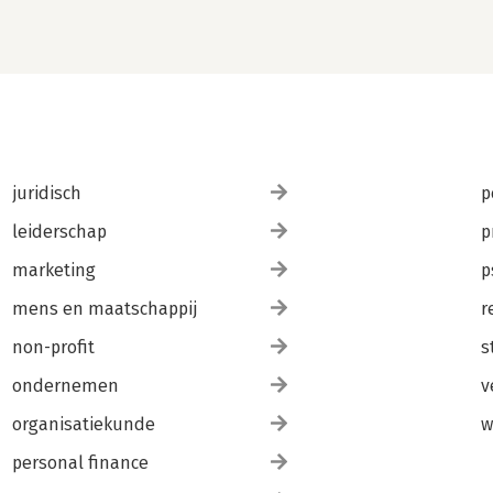
juridisch
p
leiderschap
p
marketing
p
mens en maatschappij
r
non-profit
s
ondernemen
v
organisatiekunde
w
personal finance