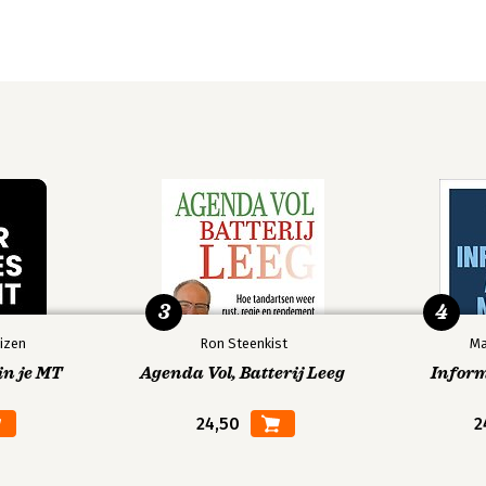
3
4
izen
Ron Steenkist
Ma
in je MT
Agenda Vol, Batterij Leeg
Infor
24,50
2