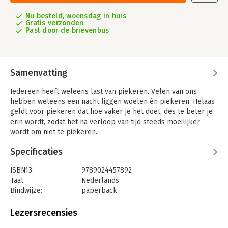
Nu besteld, woensdag in huis
Gratis verzonden
Past door de brievenbus
Samenvatting
Iedereen heeft weleens last van piekeren. Velen van ons
hebben weleens een nacht liggen woelen én piekeren. Helaas
geldt voor piekeren dat hoe vaker je het doet, des te beter je
erin wordt, zodat het na verloop van tijd steeds moeilijker
wordt om niet te piekeren.
Als we piekeren, dan doen we dat voornamelijk over moeilijke
Specificaties
dingen.
Dingen waar we tegen opzien, dingen waarvan we vinden dat we
ISBN13:
9789024457892
ze beter of anders hadden moeten doen, dingen die zijn
Taal:
Nederlands
misgegaan, of zouden kunnen misgaan en uiteindelijk ook over
Bindwijze:
paperback
het piekeren zelf als het ons wakker houdt – want we hebben
Aantal pagina's:
180
onze slaap zo hard nodig! Dit boek leert je om beter te
Uitgever:
Boom
Lezersrecensies
piekeren, dat wil zeggen: zonder dat je er last van hebt.
Druk:
1