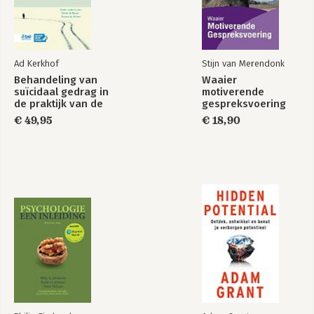
Ad Kerkhof
Stijn van Merendonk
Behandeling van
Waaier
suïcidaal gedrag in
motiverende
de praktijk van de
gespreksvoering
GGZ
€ 49,95
€ 18,90