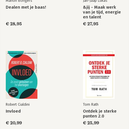
Manon Bongers
Jan-Jaap Lukas
-Remmers
Dealen met je baas!
&jij - Maak werk
-Opdracht
van je tijd, energie
en talent
5. Persoonlijkheidscategorieën
€ 28,95
€ 27,95
-Persoonlijkheidscategorieën
-De eerste persoonlijkheidscategorie: jezelf zijn
-De tweede persoonlijkheidscategorie: vluchten
-De derde persoonlijkheidscategorie: vechten
-De vierde persoonlijkheidscategorie: jezelf onder druk zetten
-De samenwerking tussen jou en je leidinggevende of collega
-Opdracht
6. Verschillende persoonlijkheidstrekken uitgelicht
-Verschillende persoonlijkheidstrekken herkennen
-De dwangmatige persoonlijkheid
-De narcistische persoonlijkheid
-De paranoïde persoonlijkheid
-De passief-agressieve persoonlijkheid
Robert Cialdini
Tom Rath
-De ontwijkende persoonlijkheid
Invloed
Ontdek je sterke
-De afhankelijke persoonlijkheid
punten 2.0
-De depressieve persoonlijkheid
€ 20,99
€ 25,99
-Opdracht