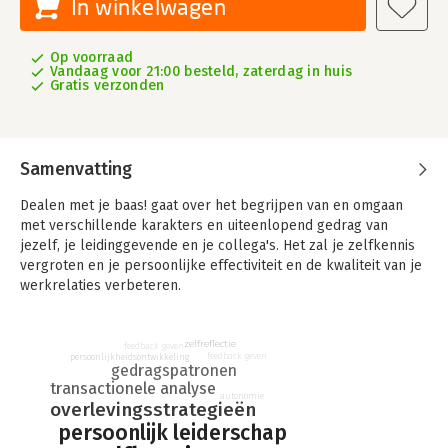
In winkelwagen
Op voorraad
Vandaag voor 21:00 besteld, zaterdag in huis
Gratis verzonden
Samenvatting
Dealen met je baas! gaat over het begrijpen van en omgaan
met verschillende karakters en uiteenlopend gedrag van
jezelf, je leidinggevende en je collega's. Het zal je zelfkennis
vergroten en je persoonlijke effectiviteit en de kwaliteit van je
werkrelaties verbeteren.
Krijg inzicht in persoonlijkheidskenmerken en -categorieën van
jezelf en de mensen met wie je op de werkvloer te maken
zelfreflectie
feedback geven
feedback geven
hebt; overlevingsstrategieën en reacties, valkuilen en blinde
persoonlijkheidsontwikkeling
gedragspatronen
vlekken worden helder uiteengezet. Het toont je de impact van
transactionele analyse
je eigen en andermans gedrag in de werkrelatie. Bovendien
autonomie
overlevingsstrategieën
word je je bewust van je waarden, overtuigingen, gedachten,
persoonlijk leiderschap
zelfbeeld, mate van zelfvertrouwen en de invloed hiervan op