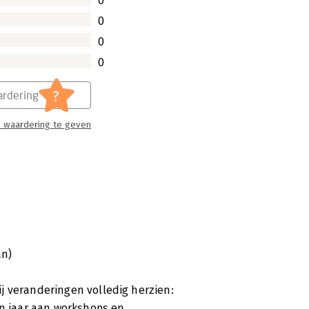
0
0
0
0
?
rdering
 waardering te geven
an)
j veranderingen volledig herzien:
en jaar aan workshops en