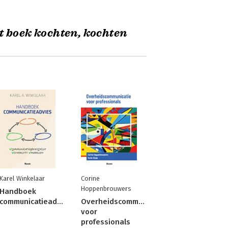
t boek kochten, kochten
Karel Winkelaar
Corine
Hoppenbrouwers
Handboek
communicatieadvies
Overheidscommunicatie
voor
professionals