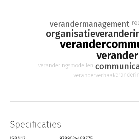
re
verandermanagement
organisatieveranderi
verandercommu
verander
communica
veranderingsmodellen
veranderi
veranderverhaal
Specificaties
ISBN13:
9789024468775