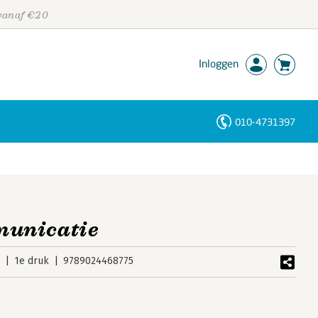
 vanaf €20
Inloggen
010-4731397
Personen
Trefwoorden
unicatie
5
1e druk
9789024468775