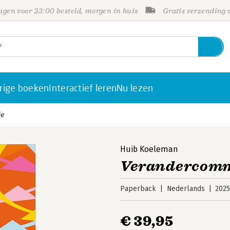
gen voor 23:00 besteld, morgen in huis
Gratis verzending
rige boeken
Interactief leren
Nu lezen
ie
Huib Koeleman
Verandercomm
Paperback
Nederlands
202
€ 39,95