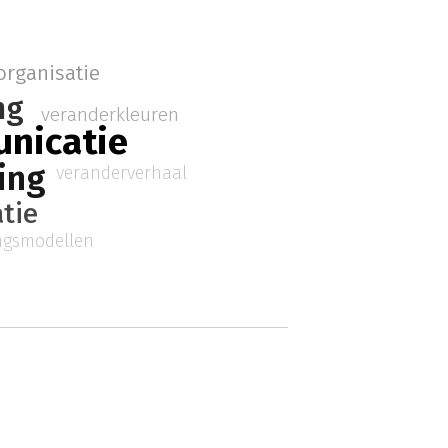
organisatie
ng
veranderkleuren
nicatie
ing
veranderverhaal
tie
ngsmodellen