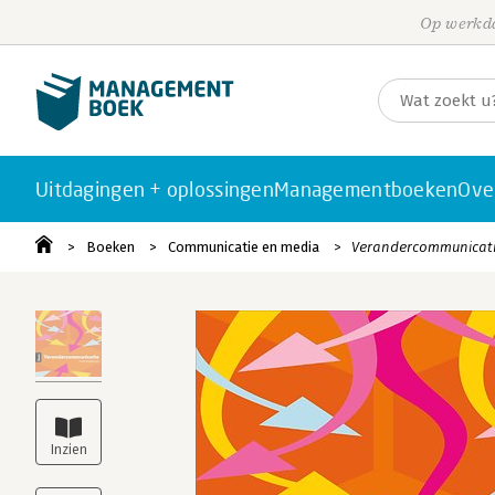
Op werkda
Uitdagingen + oplossingen
Managementboeken
Ove
Boeken
Communicatie en media
Verandercommunicat