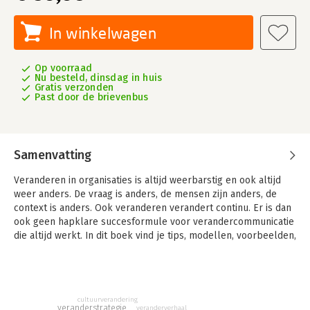
In winkelwagen
Op voorraad
Nu besteld, dinsdag in huis
Gratis verzonden
Past door de brievenbus
Samenvatting
Veranderen in organisaties is altijd weerbarstig en ook altijd
weer anders. De vraag is anders, de mensen zijn anders, de
context is anders. Ook veranderen verandert continu. Er is dan
ook geen hapklare succesformule voor verandercommunicatie
die altijd werkt. In dit boek vind je tips, modellen, voorbeelden,
illustraties en checklists om je te helpen de beste aanpak te
bedenken voor jouw veranderopgave.
Dit is een boek voor (beginnend en ervaren)
communicatieprofessionals die een handig naslagwerk zoeken
cultuurverandering
veranderstrategie
veranderverhaal