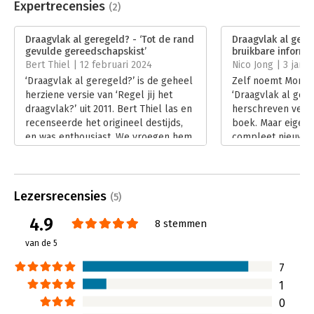
Uitgever:
De Communicatiepraktijk
Expertrecensies
(2)
Druk:
1
Verschijningsdatum:
6-12-2023
Draagvlak al geregeld? - ‘Tot de rand
Draagvlak al gere
gevulde gereedschapskist’
bruikbare informat
Hoofdrubriek:
Communicatie en media
,
Bert Thiel | 12 februari 2024
Nico Jong | 3 janu
Verandermanagement
‘Draagvlak al geregeld?’ is de geheel
Zelf noemt Monic
herziene versie van ‘Regel jij het
‘Draagvlak al ger
draagvlak?’ uit 2011. Bert Thiel las en
herschreven versi
recenseerde het origineel destijds,
boek. Maar eigenli
en was enthousiast. We vroegen hem
compleet nieuw b
deze nieuwe editie ook te bekijken.
aanvulling op ‘Rege
Lees verder
draagvlak?’ van tw
Opnieuw zijn opz
fris en luchtig. O
Lezersrecensies
(5)
serieus boek om 
4.9
houden. Haar erva
8 stemmen
zoektocht naar g
van de 5
zorgen daarvoor.
Lees verder
7
1
0