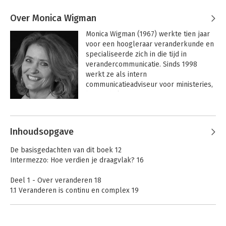
Over Monica Wigman
Monica Wigman (1967) werkte tien jaar 
voor een hoogleraar veranderkunde en 
specialiseerde zich in die tijd in 
verandercommunicatie. Sinds 1998 
werkt ze als intern 
communicatieadviseur voor ministeries, 
hogescholen, uitvoeringsorganisaties en 
ziekenhuizen aan cultuurverandering, 
reorganisaties, digitaliseringsprojecten 
en ander complexe 
Inhoudsopgave
verandervraagstukken. Ook geeft ze 
regelmatig workshops en trainingen 
De basisgedachten van dit boek 12
aan communicatieadviseurs. In 2011 
Intermezzo: Hoe verdien je draagvlak? 16
verscheen haar eerste boek 
Regel jij 
het draagvlak?
 waarin ze haar ervaring 
Deel 1 - Over veranderen 18
en kennis op praktische en handzame 
1.1 Veranderen is continu en complex 19
manier samenbracht.
1.2 De interne wereld verandert net zo hard 21
1.3 De veranderstrategie verandert ook 24
1.4 Houvast voor aanpak 28