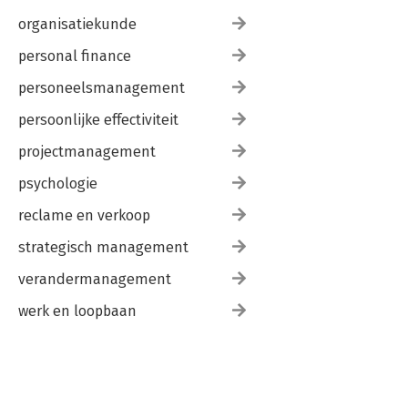
Modellenparade 194
organisatiekunde
Alle handige modellen uit het boek handzaam bij elkaar,
personal finance
met nog een paar extra klassiekers als bonus.
personeelsmanagement
Eindnoten 206
persoonlijke effectiviteit
projectmanagement
psychologie
reclame en verkoop
strategisch management
verandermanagement
werk en loopbaan