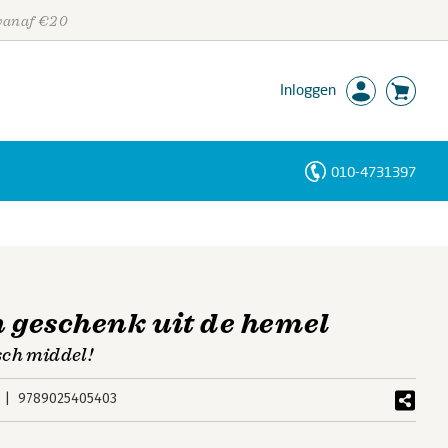
 vanaf €20
Inloggen
010-4731397
Personen
Trefwoorden
n geschenk uit de hemel
sch middel!
9789025405403