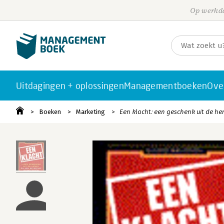
Op werkda
Uitdagingen + oplossingen
Managementboeken
Ove
Boeken
Marketing
Een klacht: een geschenk uit de he