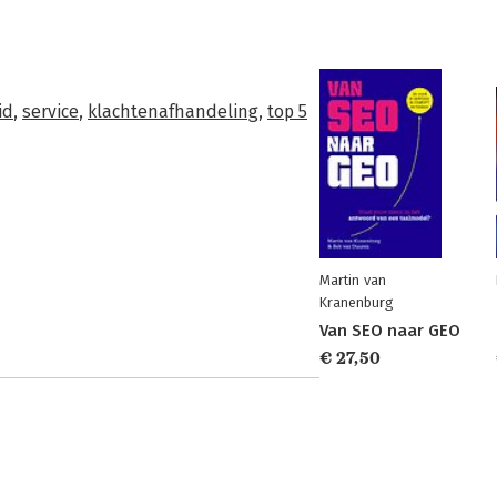
id
,
service
,
klachtenafhandeling
,
top 5
Martin van
Kranenburg
Van SEO naar GEO
€ 27,50