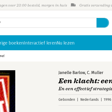
gen voor 23:00 besteld, morgen in huis
Gratis verzending
rige boeken
Interactief leren
Nu lezen
mel
Janelle Barlow
,
C. Muller
Een klacht: ee
En een effectief strategi
Gebonden
Nederlands
1996