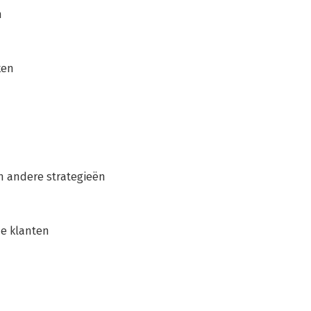
n
ken
n andere strategieën
ne klanten