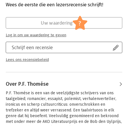
Verschijningsdatum:
22-6-2017
Wees de eerste die een lezersrecensie schrijft!
Hoofdrubriek:
Literatuur en romans
Herdrukdatum:
31-12-2026
?
Uw waardering
Log in om uw waardering te geven
Schrijf een recensie
Lees ons recensiebeleid
Over P.F. Thomése
P.F. Thomése is een van de veelzijdigste schrijvers van ons 
taalgebied; romancier, essayist, polemist, verhalenverteller, 
ironicus en scherp cultuurcriticus: onverschrokken en 
trefzeker en altijd weer verrassend. Een taalvirtuoos in elk 
genre dat hij beoefent. Veelvuldig genomineerd en bekroond 
met onder meer de AKO Literatuurprijs en de Bob den Uylprijs, 
en in meer dan twintig talen vertaald.
