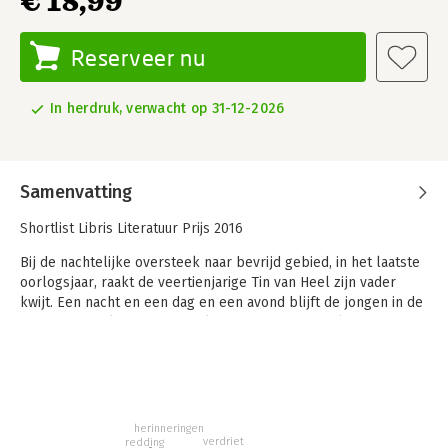
€ 18,99
Reserveer nu
In herdruk, verwacht op 31-12-2026
Samenvatting
Shortlist Libris Literatuur Prijs 2016
Bij de nachtelijke oversteek naar bevrijd gebied, in het laatste
oorlogsjaar, raakt de veertienjarige Tin van Heel zijn vader
kwijt. Een nacht en een dag en een avond blijft de jongen in de
uiterwaard waken, turen, zoeken, maar zijn vader komt niet
meer boven water.
Als dertig jaar later, tijdens een Afrikaanse reis met zijn vrouw,
het noodlot opnieuw dreigt, voelt hij dat de tijd gekomen is om
alles recht te zetten.
herinneringen
verdriet
redding