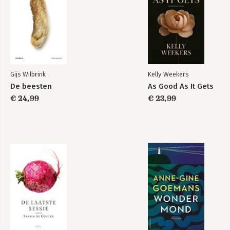
Kofferverhalen
In het buitengebied
Gijs Wilbrink
Kelly Weekers
Bekijk alle boeken
De beesten
As Good As It Gets
€ 24,99
€ 23,99