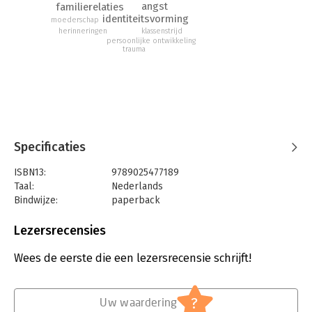
hij een vergeten hoofdstuk uit zijn oeuvre.
angst
familierelaties
identiteitsvorming
moederschap
herinneringen
klassenstrijd
persoonlijke ontwikkeling
trauma
Specificaties
ISBN13:
9789025477189
Taal:
Nederlands
Bindwijze:
paperback
Aantal pagina's:
224
Uitgever:
Atlas-Contact
Lezersrecensies
Verschijningsdatum:
18-10-2024
Wees de eerste die een lezersrecensie schrijft!
Hoofdrubriek:
Literatuur en romans
?
Uw waardering