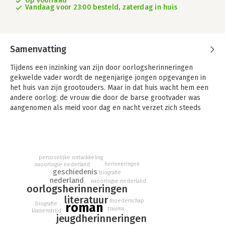
Op voorraad
Vandaag voor 23:00 besteld, zaterdag in huis
Samenvatting
Tijdens een inzinking van zijn door oorlogsherinneringen
gekwelde vader wordt de negenjarige jongen opgevangen in
het huis van zijn grootouders. Maar in dat huis wacht hem een
andere oorlog: de vrouw die door de barse grootvader was
aangenomen als meid voor dag en nacht verzet zich steeds
meer tegen haar dienende rol. Zij, Ommie, vervult de rol van
grootmoeder en groeit uit tot vredestichter in de gehavende
familie van haar broodheer.
De jongen spiegelt zich aan haar dapperheid en zij helpt hem
zijn angsten te overwinnen. Er ontstaat een hechte band tussen
persoonlijke ontwikkeling
herinneringen
naoorlogse nederland
die twee, gekleurd door hun hunkering naar liefde en
geschiedenis
biografie
erkenning.
nederland
naoorlogse nederland
oorlogsherinneringen
In de reconstructie van Ommies leven en die ingrijpende
literatuur
zomer schakelt van Adriaan van Dis op verrassende wijze van
moederschap
biografie
roman
vroeger naar nu, en laat zo zien wat het heden zegt over het
trauma
klassenstrijd
jeugdherinneringen
verleden. Met Naar zachtheid en een warm omhelzen schrijft