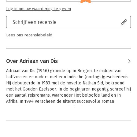
Log in om uw waardering te geven
Schrijf een recensie
Lees ons recensiebeleid
Over Adriaan van Dis
Adriaan van Dis (1946) groeide op in Bergen, te midden van 
halfzussen en ouders met een Indische (oorlogs)geschiedenis. 
Hij debuteerde in 1983 met de novelle Nathan Sid, bekroond 
met het Gouden Ezelsoor. In de beginjaren negentig schreef hij 
een aantal reisromans, waaronder Het beloofde land en In 
Afrika. In 1994 verscheen de uiterst succesvolle roman 
Indische duinen, over een in Nederland geboren zoon van een 
Indische familie die wordt opgevoed in de sfeer van verzwegen 
Andere boeken door Adriaan van
leed. Dit boek werd bekroond met de Gouden Uil (1995) en de 
Dis
Trouw Publieksprijs en genomineerd voor de Libris-prijs, de 
AKO-prijs en de Aristeion-prijs. 
