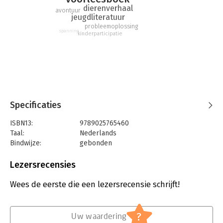
komen? En zeg, waar zijn al die ballonnen eigenlijk voor?
dierenverhaal
avontuur
jeugdliteratuur
probleemoplossing
spanning
kinderparticipatie
Specificaties
ISBN13:
9789025765460
Taal:
Nederlands
Bindwijze:
gebonden
Aantal pagina's:
32
Uitgever:
Gottmer Uitgevers Groep b.v.
Lezersrecensies
Druk:
1
Verschijningsdatum:
29-3-2018
Wees de eerste die een lezersrecensie schrijft!
Hoofdrubriek:
Jeugd
?
Uw waardering