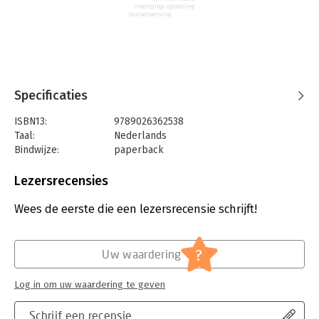
interessante feiten met verstrekkende implicaties en is een
meertalige opvoeding
taalverwerving
onmisbaar boek voor iedereen met liefde, interesse of aanleg
voor taal.
Specificaties
ISBN13:
9789026362538
Taal:
Nederlands
Bindwijze:
paperback
Aantal pagina's:
272
Uitgever:
Ambo/Anthos Uitgevers
Lezersrecensies
Druk:
1
Verschijningsdatum:
7-4-2023
Wees de eerste die een lezersrecensie schrijft!
Hoofdrubriek:
Woordenboeken en taal
?
Uw waardering
Log in om uw waardering te geven
Schrijf een recensie