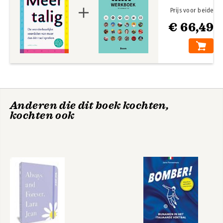
9 Vertalen is verbinden 166
10 De codes van onze geest 185
Prijs voor beide
11 De toekomst van wetenschap en technologie 205
€ 66,49
Tot slot – of goede reis! 221
Dankwoord 235
Noten 237
Lijst van illustraties 259
Register 261
Anderen die dit boek kochten,
kochten ook