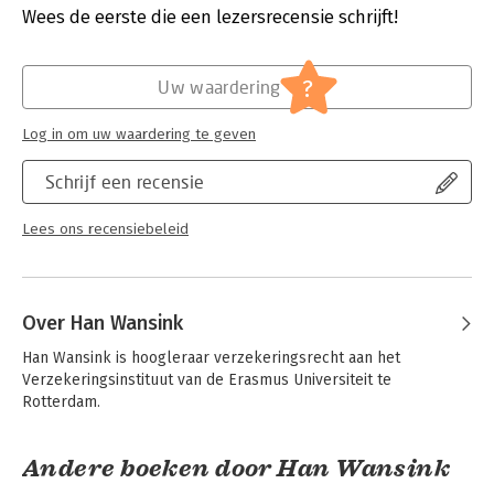
Verschijningsdatum:
5-6-2013
Wees de eerste die een lezersrecensie schrijft!
Hoofdrubriek:
Juridisch
Jongbloed:
Aansprakelijkheidsverzekering (WA)
?
Uw waardering
Serie:
Recht en praktijk (Be)
Log in om uw waardering te geven
Schrijf een recensie
Lees ons recensiebeleid
Over Han Wansink
Han Wansink is hoogleraar verzekeringsrecht aan het 
Verzekeringsinstituut van de Erasmus Universiteit te 
Rotterdam.
Andere boeken door Han Wansink