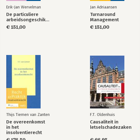
Erik-Jan Wervelman
Jan Adriaansen
De particuliere
Turnaround
arbeidsongeschiktheidsverzekering
Management
€ 151,00
€ 151,00
Thijs Tiemen van Zanten
F.T. Oldenhuis
De overeenkomst
Causaliteit in
in het
letselschadezaken
insolventierecht