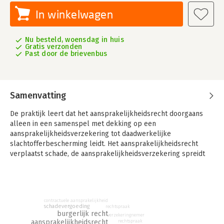
In winkelwagen
Nu besteld, woensdag in huis
Gratis verzonden
Past door de brievenbus
Samenvatting
De praktijk leert dat het aansprakelijkheidsrecht doorgaans
alleen in een samenspel met dekking op een
aansprakelijkheidsverzekering tot daadwerkelijke
slachtofferbescherming leidt. Het aansprakelijkheidsrecht
verplaatst schade, de aansprakelijkheidsverzekering spreidt
schade over een collectief en eerst dan ontstaat het draagvlak
noodzakelijk om tot een daadwerkelijke vergoeding van
schade te komen. In dit boek nu staat de algemene
aansprakelijkheidsverzekering centraal en wordt uitvoerig
contractuele aansprakelijkheid
ingegaan op de juridische grondslag en het wettelijk kader van
schadevergoeding
rechtspraak
deze verzekeringsvorm, op de aard en omvang van de
burgerlijk recht
verzekeringnemer
aansprakelijkheidsrecht
rechtspraak
geboden dekking alsmede op de driehoeksverhouding tussen