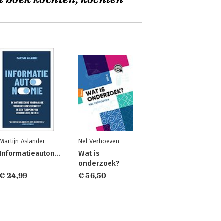
t boek kochten, kochten
Martijn Aslander
Nel Verhoeven
Informatieautonomie
Wat is
onderzoek?
€ 24,99
€ 56,50