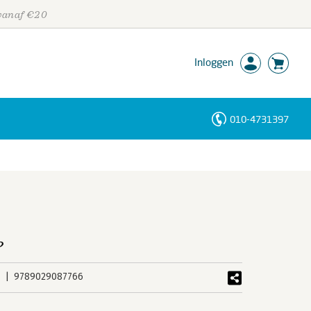
 vanaf €20
Inloggen
010-4731397
Personen
Trefwoorden
?
9789029087766