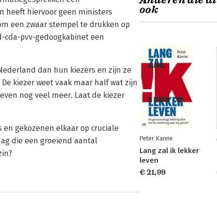
Anderen die di
ook
n heeft hiervoor geen ministers
d om een zwaar stempel te drukken op
vvd-cda-pvv-gedoogkabinet een
Nederland dan hun kiezers en zijn ze
De kiezer weet vaak maar half wat zijn
zweven nog veel meer. Laat de kiezer
s en gekozenen elkaar op cruciale
Peter Kanne
aag die een groeiend aantal
Lang zal ik lekker
zin?
leven
€ 21,99