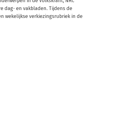
nderwerpen in de Volkskrant, NRC 
 dag- en vakbladen. Tijdens de 
 wekelijkse verkiezingsrubriek in de 