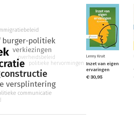
mmigratiebeleid
f burger-politiek
ek
verkiezingen
overheidsbeleid
Lenny Kruit
ratie
politieke hervormingen
Inzet van eigen
ervaringen
constructie
€ 30,95
ke versplintering
olitieke communicatie
d