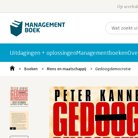
Op werkda
Uitdagingen + oplossingen
Managementboeken
Ove
Boeken
Mens en maatschappij
Gedoogdemocratie