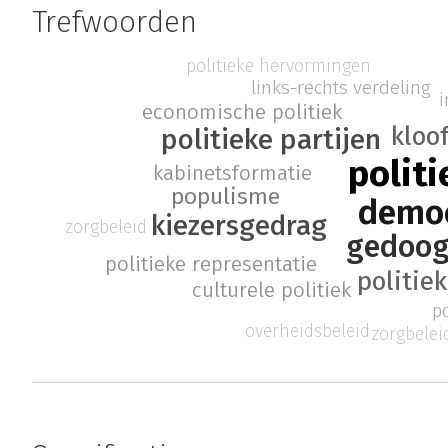
Trefwoorden
politieke hervormingen
links-rechts verdeling
i
economische politiek
kloo
politieke partijen
politi
kabinetsformatie
populisme
democ
kiezersgedrag
zorgbeleid
gedoog
politieke representatie
politie
culturele politiek
p
overheidsbeleid
zorgbelei