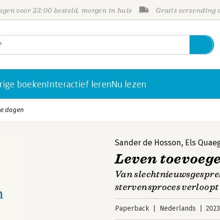
gen voor 23:00 besteld, morgen in huis
Gratis verzending
rige boeken
Interactief leren
Nu lezen
de dagen
Sander de Hosson
,
Els Quae
Leven toevoeg
Van slechtnieuwsgesprek
stervensproces verloopt
Paperback
Nederlands
202