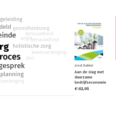
geleiding
deld
gezondheidszorg
einde
benauwdheid
angst
benauwdheid
org
holistische zorg
levensverlenging
roces
pijn
gesprek
Joost Bakker
Aan de slag met
 planning
duurzame
nsverlenging
bedrijfseconomie
€ 62,95