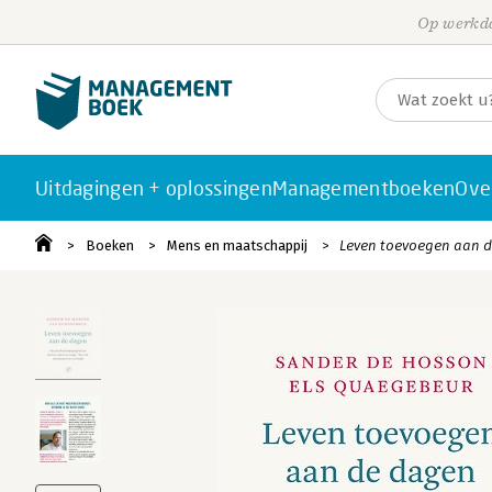
Op werkda
Uitdagingen + oplossingen
Managementboeken
Ove
Boeken
Mens en maatschappij
Leven toevoegen aan 