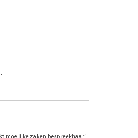
e
t moeilijke zaken bespreekbaar’