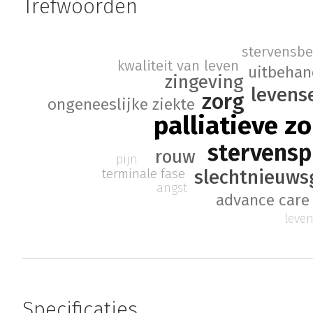
Trefwoorden
stervensbe
kwaliteit van leven
uitbehan
zingeving
levens
zorg
ongeneeslijke ziekte
palliatieve z
stervensp
rouw
pijn
terminale fase
slechtnieuws
angst
advance care
leve
Specificaties