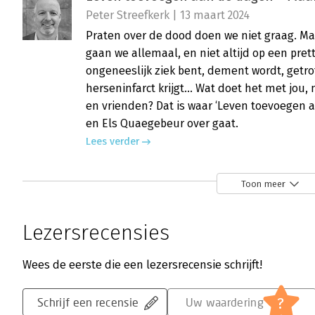
Peter Streefkerk | 13 maart 2024
Praten over de dood doen we niet graag. Maa
gaan we allemaal, en niet altijd op een pretti
ongeneeslijk ziek bent, dement wordt, getro
herseninfarct krijgt... Wat doet het met jou, 
en vrienden? Dat is waar ‘Leven toevoegen
en Els Quaegebeur over gaat.
Lees verder
Toon meer
Leven toevoegen aan de dagen - Zo ve
moeten lezen
Lezersrecensies
Ineke Peters | 17 april 2023
Longarts Sander de Hosson is een man met e
Wees de eerste die een lezersrecensie schrijft!
spectaculair slecht zijn voorbereid op de d
bestaan hoort te zijn. Daarom schreef hij m
?
Schrijf een recensie
Uw waardering
toevoegen aan de dagen’. Geen vakliteratuu