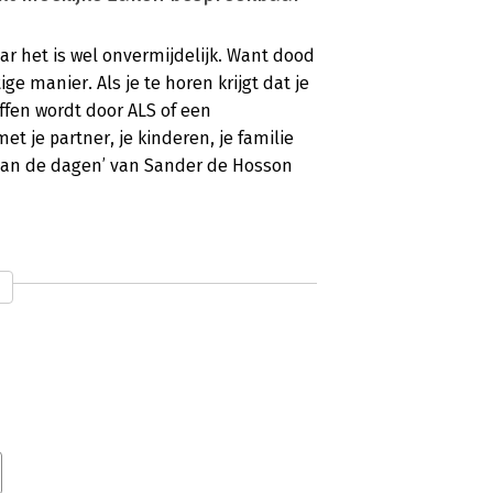
r het is wel onvermijdelijk. Want dood
ge manier. Als je te horen krijgt dat je
ffen wordt door ALS of een
met je partner, je kinderen, je familie
 aan de dagen’ van Sander de Hosson
el mogelijk mensen zouden dit
en missie. Hij vindt dat we
ood, terwijl doodgaan onderdeel van ons
et journalist Els Quaegebeur ‘Leven
r voor zorgverleners, maar