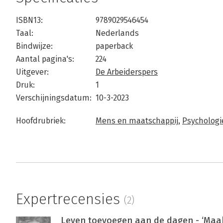
ISBN13:
9789029546454
Taal:
Nederlands
Bindwijze:
paperback
Aantal pagina's:
224
Uitgever:
De Arbeiderspers
Druk:
1
Verschijningsdatum:
10-3-2023
Hoofdrubriek:
Mens en maatschappij
,
Psychologi
Expertrecensies
(2)
Leven toevoegen aan de dagen - ‘Maak