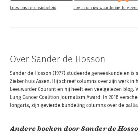
bestemd ‘Voor iedereen die doodgaat’ zoals 
Lees ons recensiebeleid
Log in om uw waardering te geve
aanrader.
Lees verder
Over Sander de Hosson
Sander de Hosson (1977) studeerde geneeskunde en is si
Ziekenhuis Assen. Hij schreef columns over zijn werk in
Leeuwarder Courant en hij heeft een veelgelezen blog. Vo
Lung Cancer Coalition Journalism Award. In 2018 versche
longarts, zijn gevierde bundeling columns over de pallia
Andere boeken door Sander de Hoss