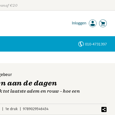
 vanaf €20
Inloggen
010-4731397
Personen
Trefwoorden
gebeur
en aan de dagen
 tot laatste adem en rouw – hoe een
3
1e druk
9789029546454