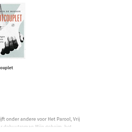
couplet
jft onder andere voor Het Parool, Vrij 
ar debuutroman Mijn geheim, het 