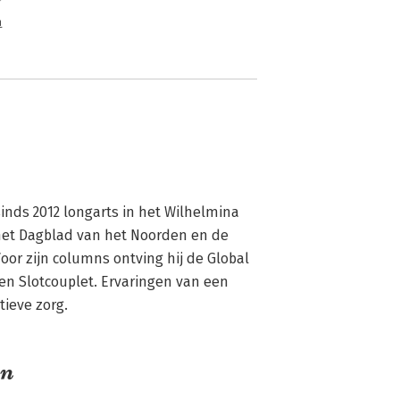
het motto voorin luidt. Het boek is een
n
nds 2012 longarts in het Wilhelmina 
 het Dagblad van het Noorden en de 
or zijn columns ontving hij de Global 
en Slotcouplet. Ervaringen van een 
tieve zorg.
on