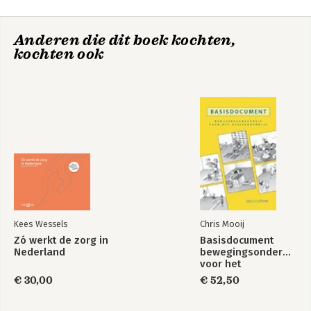
8. Medicus en vooruitkijken
9. Epiloog
Anderen die dit boek kochten,
kochten ook
Literatuur
Register
Kees Wessels
Chris Mooij
Zó werkt de zorg in
Basisdocument
Nederland
bewegingsonderwijs
voor het
basisonderwijs
€ 30,00
€ 52,50