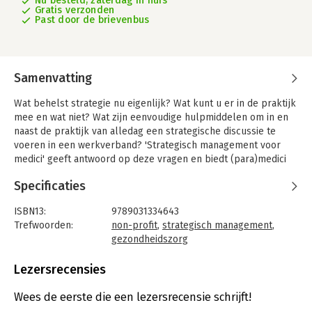
Nu besteld, zaterdag in huis
Gratis verzonden
Past door de brievenbus
Samenvatting
Wat behelst strategie nu eigenlijk? Wat kunt u er in de praktijk
mee en wat niet? Wat zijn eenvoudige hulpmiddelen om in en
naast de praktijk van alledag een strategische discussie te
voeren in een werkverband? 'Strategisch management voor
medici' geeft antwoord op deze vragen en biedt (para)medici
concrete aanwijzingen op welke manier zij hun bijdrage
Specificaties
kunnen leveren in strategische discussies.
Daarnaast geeft het aanwijzingen hoe zij hun managementteam
ISBN13:
9789031334643
en raden van bestuur tegenspel kunnen bieden. Dit laatste is
Trefwoorden:
non-profit
,
strategisch management
,
van belang omdat in de afgelopen jaren management en
gezondheidszorg
medici steeds verder naar elkaar toe zijn gegroeid. Medici zijn
Taal:
Nederlands
gegroeid. Medici zijn echter niet opgeleid voor management,
Bindwijze:
paperback
Lezersrecensies
net zo min als managers zijn opgeleid voor het verlenen van
Aantal pagina's:
102
zorg. Om de kloof in de praktijk te overbruggen leven zowel
Uitgever:
Bohn Stafleu van Loghum
Wees de eerste die een lezersrecensie schrijft!
managers als medici zich steeds verder in elkaar in.
Druk:
1