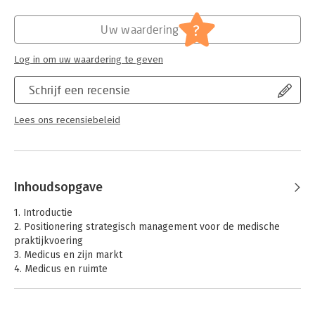
Verschijningsdatum:
18-7-2012
Het boek is praktisch getint doordat ieder hoofdstuk begint
?
Uw waardering
met een herkenbare casus en eindigt met praktische tips.
Hoofdrubriek:
Non-profit
Daartussenin presenteren de auteurs een selectie uit de
Serie:
Medicus & Management
Log in om uw waardering te geven
managementgereedschapskist warmee de probleemstelling
van de casus kan worden opgelost. Het boek is met name
Schrijf een recensie
bedoeld voor medische professionals en managers in de zorg.
Lees ons recensiebeleid
Inhoudsopgave
1. Introductie
2. Positionering strategisch management voor de medische
praktijkvoering
3. Medicus en zijn markt
4. Medicus en ruimte
5. Medicus en ondersteunend personeel
6. Medicus en zin behandelteam
7. Medicus en strategische allianties