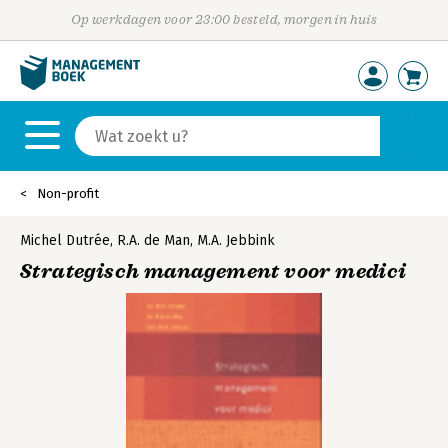
Op werkdagen voor 23:00 besteld, morgen in huis
Non-profit
Michel Dutrée
,
R.A. de Man
,
M.A. Jebbink
Strategisch management voor medici