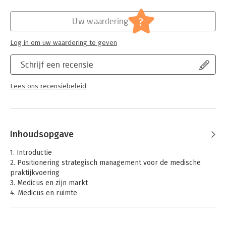
Verschijningsdatum:
18-7-2012
Het boek is praktisch getint doordat ieder hoofdstuk begint
?
Uw waardering
met een herkenbare casus en eindigt met praktische tips.
Hoofdrubriek:
Non-profit
Daartussenin presenteren de auteurs een selectie uit de
Serie:
Medicus & Management
Log in om uw waardering te geven
managementgereedschapskist warmee de probleemstelling
van de casus kan worden opgelost. Het boek is met name
Schrijf een recensie
bedoeld voor medische professionals en managers in de zorg.
Lees ons recensiebeleid
Inhoudsopgave
1. Introductie
2. Positionering strategisch management voor de medische
praktijkvoering
3. Medicus en zijn markt
4. Medicus en ruimte
5. Medicus en ondersteunend personeel
6. Medicus en zin behandelteam
7. Medicus en strategische allianties