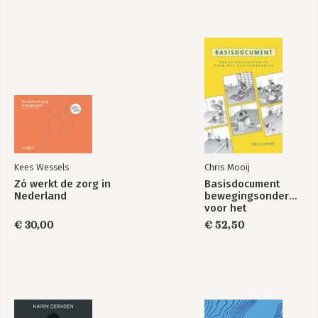
Kees Wessels
Chris Mooij
Zó werkt de zorg in
Basisdocument
Nederland
bewegingsonderwijs
voor het
basisonderwijs
€ 30,00
€ 52,50