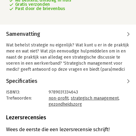
Nu besteld, dinsdag in huis
Gratis verzonden
Past door de brievenbus
Samenvatting
Wat behelst strategie nu eigenlijk? Wat kunt u er in de praktijk
mee en wat niet? Wat zijn eenvoudige hulpmiddelen om in en
naast de praktijk van alledag een strategische discussie te
voeren in een werkverband? 'Strategisch management voor
medici' geeft antwoord op deze vragen en biedt (para)medici
concrete aanwijzingen op welke manier zij hun bijdrage
Specificaties
kunnen leveren in strategische discussies.
Daarnaast geeft het aanwijzingen hoe zij hun managementteam
ISBN13:
9789031334643
en raden van bestuur tegenspel kunnen bieden. Dit laatste is
Trefwoorden:
non-profit
,
strategisch management
,
van belang omdat in de afgelopen jaren management en
gezondheidszorg
medici steeds verder naar elkaar toe zijn gegroeid. Medici zijn
Taal:
Nederlands
gegroeid. Medici zijn echter niet opgeleid voor management,
Bindwijze:
paperback
Lezersrecensies
net zo min als managers zijn opgeleid voor het verlenen van
Aantal pagina's:
102
zorg. Om de kloof in de praktijk te overbruggen leven zowel
Uitgever:
Bohn Stafleu van Loghum
Wees de eerste die een lezersrecensie schrijft!
managers als medici zich steeds verder in elkaar in.
Druk:
1