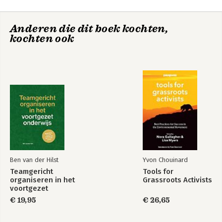
8. Medicus en vooruitkijken
9. Epiloog
Anderen die dit boek kochten,
kochten ook
Literatuur
Register
Ben van der Hilst
Yvon Chouinard
Teamgericht
Tools for
organiseren in het
Grassroots Activists
voortgezet
onderwijs
€ 19,95
€ 26,65