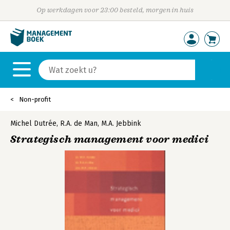
Op werkdagen voor 23:00 besteld, morgen in huis
Non-profit
Michel Dutrée
,
R.A. de Man
,
M.A. Jebbink
Strategisch management voor medici