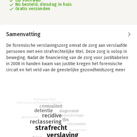
Op voorraad
Nu besteld, dinsdag in huis
Gratis verzonden
Samenvatting
De forensische verslavingszorg omvat de zorg aan verslaafde
personen met een strafrechtelijke titel. Deze zorg is volop in
beweging. Nadat de financiering van de zorg voor justitiabelen
in 2008 in handen kwam van justitie kregen het forensische
circuit en het veld van de geestelijke gezondheidszorg meer
met elkaar te maken. Het gevangeniswezen is druk bezig met
zich in te stellen op individuele zorg voor gedetineerden en
zorginstellingen richten zich meer op personen met een
strafrechtelijke titel, waaronder gedetineerden. De
reclassering focust haar werk in toenemende mate op
forensische (f)act
community reinforcement approach
criminaliteit
individuele vereisten van justitiabelen en nieuwe wetten en
detentie
diagnostiek
beleidslijnen worden in hoog tempo aangescherpt. Het
recidive
neurobiologie
gevangenissen
Handboek forensische verslavingszorg bespreekt deze
tbs
reclassering
risicotaxatie
veranderingen en de huidige stand van zaken in de zorg voor
strafrecht
gevangenissen
verslaafde justitiabelen.Het boek behandelt de mogelijkheden
verslaving