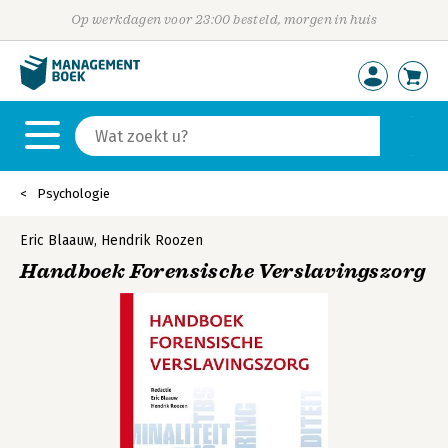
Op werkdagen voor 23:00 besteld, morgen in huis
Psychologie
Eric Blaauw
,
Hendrik Roozen
Handboek Forensische Verslavingszorg