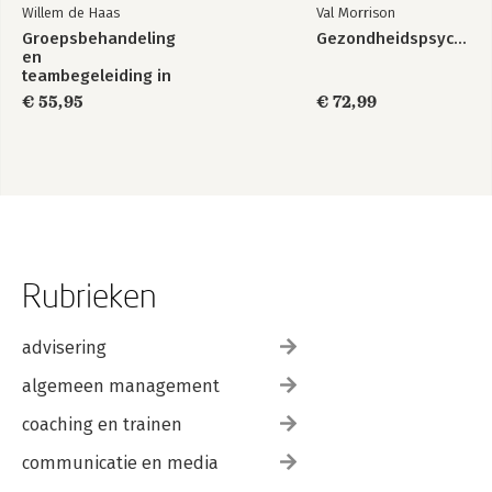
Willem de Haas
Val Morrison
Groepsbehandeling
Gezondheidspsychologie
en
teambegeleiding in
de zorg
€ 55,95
€ 72,99
Rubrieken
advisering
algemeen management
coaching en trainen
communicatie en media