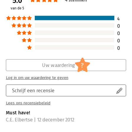
5.0
Druk:
1
van de 5
Verschijningsdatum:
5-4-2013
4
Hoofdrubriek:
Algemeen management
0
0
0
0
?
Uw waardering
Log in om uw waardering te geven
Schrijf een recensie
Lees ons recensiebeleid
Must have!
C.E. Elbertse | 12 december 2012