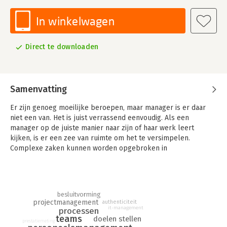
In winkelwagen
Direct te downloaden
Samenvatting
Er zijn genoeg moeilijke beroepen, maar manager is er daar
niet een van. Het is juist verrassend eenvoudig. Als een
manager op de juiste manier naar zijn of haar werk leert
kijken, is er een zee van ruimte om het te versimpelen.
Complexe zaken kunnen worden opgebroken in
overzichtelijke delen, waardoor ook medewerkers begrijpen
wat de manager wil en doet.
In 'Simpel Management' onthult ervaren interimmanager
besluitvorming
Mireille van Beugen het geheim van excellente managers. In 45
projectmanagement
authenticiteit
concrete regels - zonder moeilijke theorieën of
it-management
processen
onbegrijpelijke modellen, maar met talloze herkenbare
teams
doelen stellen
prestatiemeting
anekdotes - beschrijft ze hoe eenvoudig leidinggeven kan zijn.