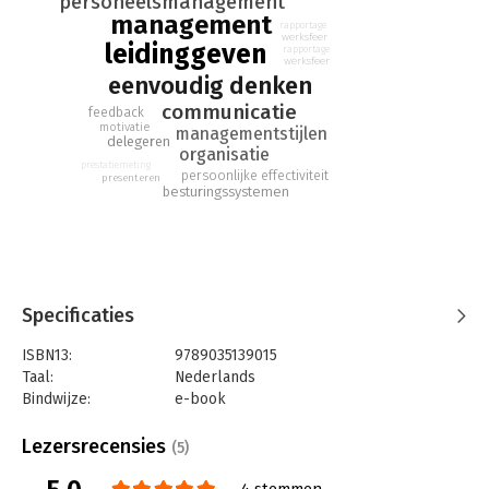
personeelsmanagement
management
'Simpel Management' biedt iedere manager een eerlijke,
rapportage
werksfeer
transparante en actieve managementstijl.
leidinggeven
rapportage
werksfeer
eenvoudig denken
communicatie
feedback
motivatie
managementstijlen
delegeren
organisatie
prestatiemeting
persoonlijke effectiviteit
presenteren
besturingssystemen
Specificaties
ISBN13:
9789035139015
Taal:
Nederlands
Bindwijze:
e-book
Beveiliging:
watermerk
Bestandsformaat:
epub
Lezersrecensies
(5)
Aantal pagina's:
267
Uitgever:
Bert Bakker
4 stemmen