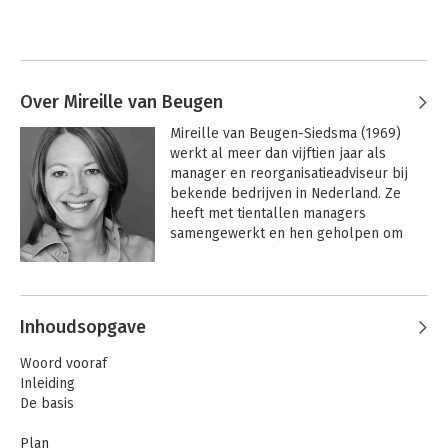
Over Mireille van Beugen
Mireille van Beugen-Siedsma (1969) 
werkt al meer dan vijftien jaar als 
manager en reorganisatieadviseur bij 
bekende bedrijven in Nederland. Ze 
heeft met tientallen managers 
samengewerkt en hen geholpen om 
hun manier van leidinggeven te 
verbeteren. Daarnaast is zij 
medeoprichter van de succesvolle 
website www.coach2day.nl.
Inhoudsopgave
Woord vooraf
Inleiding
De basis
Plan