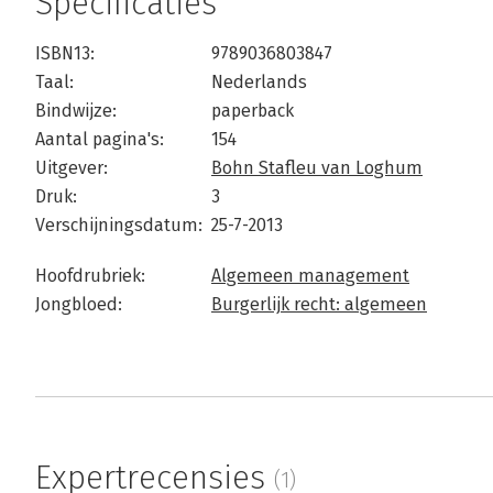
Specificaties
ISBN13:
9789036803847
Taal:
Nederlands
Bindwijze:
paperback
Aantal pagina's:
154
Uitgever:
Bohn Stafleu van Loghum
Druk:
3
Verschijningsdatum:
25-7-2013
Hoofdrubriek:
Algemeen management
Jongbloed:
Burgerlijk recht: algemeen
Expertrecensies
(1)