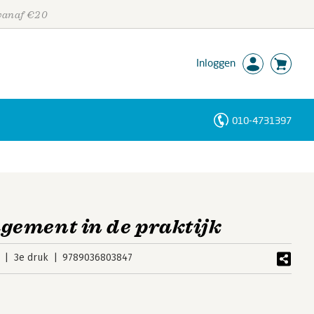
 vanaf €20
Inloggen
010-4731397
Personen
Trefwoorden
ement in de praktijk
3e druk
9789036803847