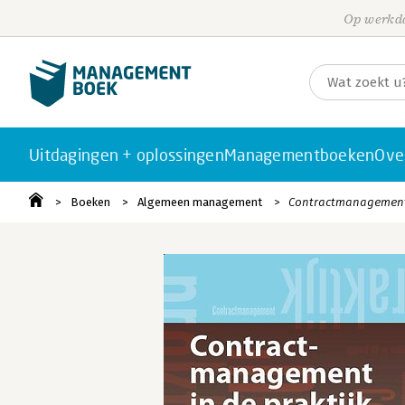
Op werkda
Uitdagingen + oplossingen
Managementboeken
Ove
Boeken
Algemeen management
Contractmanagement 