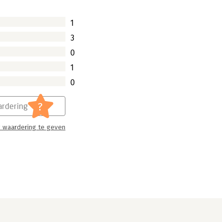
1
3
0
1
0
?
rdering
 waardering te geven