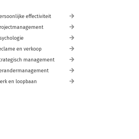
ersoonlijke effectiviteit
rojectmanagement
sychologie
eclame en verkoop
trategisch management
erandermanagement
erk en loopbaan