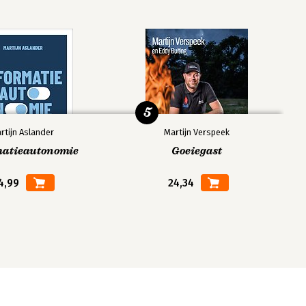
5
rtijn Aslander
Martijn Verspeek
matieautonomie
Goeiegast
4,99
24,34