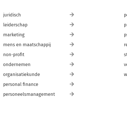
juridisch
p
leiderschap
p
marketing
p
mens en maatschappij
r
non-profit
s
ondernemen
v
organisatiekunde
w
personal finance
personeelsmanagement