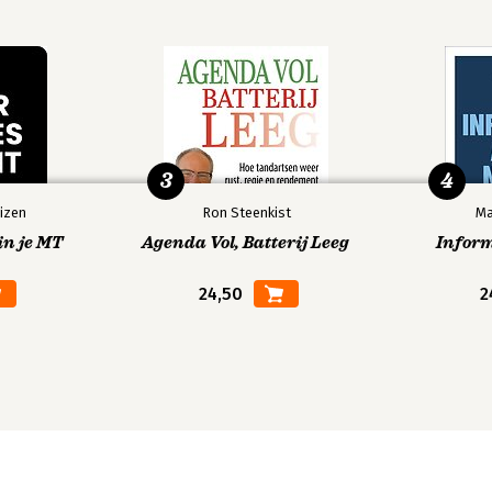
3
4
izen
Ron Steenkist
Ma
in je MT
Agenda Vol, Batterij Leeg
Infor
24,50
2