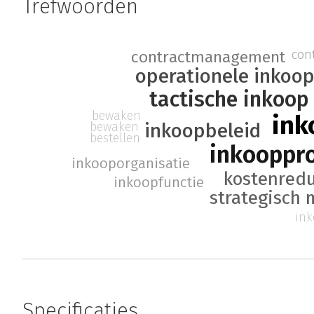
Trefwoorden
con
contractmanagement
operationele inkoo
tactische inkoop
bewaken
ink
inkoopbeleid
bewaken
bestellen
inkooppr
inkooporganisatie
kostenredu
inkoopfunctie
strategisch
ink
Specificaties