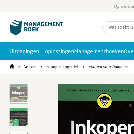
Op werkda
Uitdagingen + oplossingen
Managementboeken
Ove
Boeken
Inkoop en logistiek
Inkopen voor Dummies