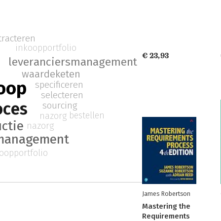
tracteren
inkoopportfolio
p
€ 23,93
leveranciersmanagement
waardeketen
oop
specificeren
selecteren
oces
sourcing
bestellen
nazorg
ctie
nazorg
 management
oopportfolio
James Robertson
Mastering the
Requirements