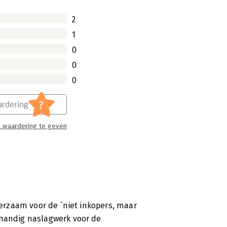
2
1
0
0
0
?
rdering
 waardering te geven
leerzaam voor de `niet inkopers, maar
 handig naslagwerk voor de