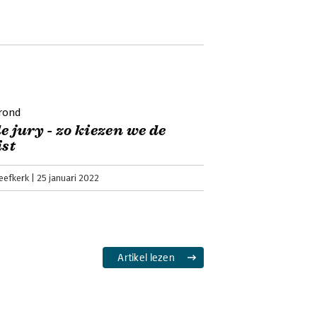
rond
e jury - zo kiezen we de
ist
eefkerk
25 januari 2022
Artikel lezen