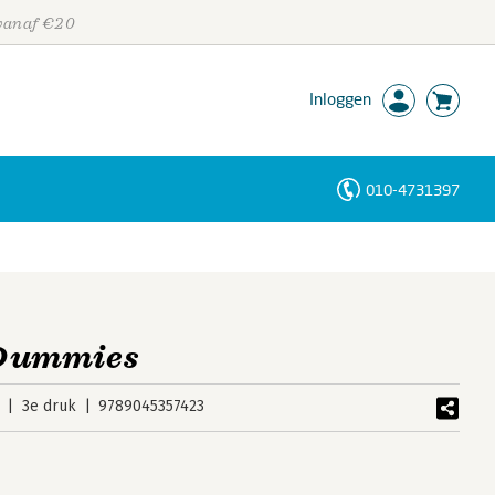
 vanaf €20
Inloggen
010-4731397
Personen
Trefwoorden
 Dummies
3e druk
9789045357423