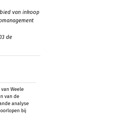
ebied van inkoop
oopmanagement
03 de
n van Weele
en van de
aande analyse
oorlopen bij