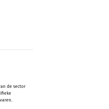
van de sector
ifieke
varen.