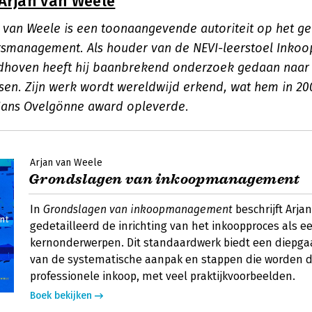
Arjan van Weele
an van Weele is een toonaangevende autoriteit op het g
rsmanagement. Als houder van de NEVI-leerstoel Ink
dhoven heeft hij baanbrekend onderzoek gedaan naar
en. Zijn werk wordt wereldwijd erkend, wat hem in 20
Hans Ovelgönne award opleverde.
Arjan van Weele
Grondslagen van inkoopmanagement
In
Grondslagen van inkoopmanagement
beschrijft Arja
gedetailleerd de inrichting van het inkoopproces als e
kernonderwerpen. Dit standaardwerk biedt een diepg
van de systematische aanpak en stappen die worden d
professionele inkoop, met veel praktijkvoorbeelden.
Boek bekijken