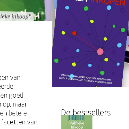
ieke inkoop"
ieke inkoop"
pen van
eerde
Een goed
n op, maar
De bestsellers
 en betere
e facetten van