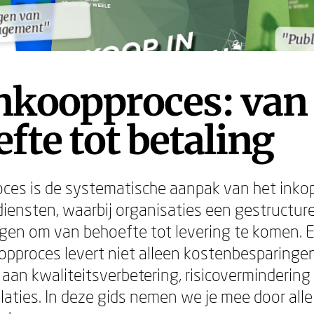
gen van
gen van
agement"
agement"
"Publ
"Publ
inkoopproces: van
fte tot betaling
ces is de systematische aanpak van het inko
iensten, waarbij organisaties een gestructur
gen om van behoefte tot levering te komen. 
oopproces levert niet alleen kostenbesparinge
 aan kwaliteitsverbetering, risicovermindering
elaties. In deze gids nemen we je mee door all