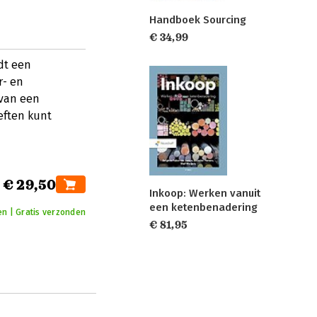
Handboek Sourcing
€ 34,99
dt een
r- en
 van een
eften kunt
€ 29,50
Inkoop: Werken vanuit
een ketenbenadering
en | Gratis verzonden
€ 81,95