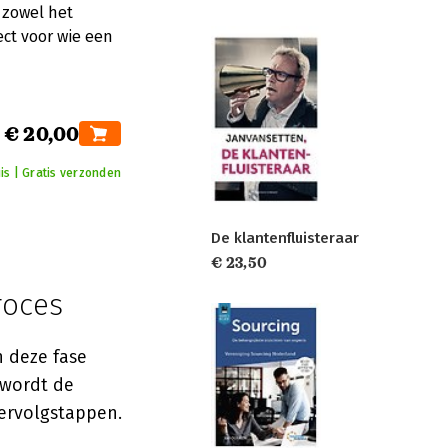
 zowel het
ect voor wie een
€ 20,00
is | Gratis verzonden
De klantenfluisteraar
€ 23,50
roces
n deze fase
 wordt de
vervolgstappen.