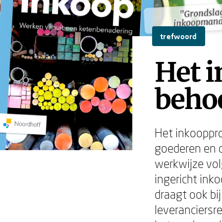
"Grondsla
"Grondsla
inkoopman
inkoopman
trefwoord
Het 
behoe
Het inkooppro
goederen en d
werkwijze vol
ingericht ink
draagt ook bij
leveranciersr