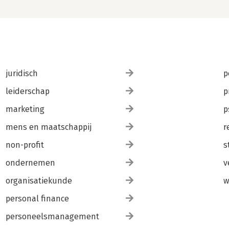
juridisch
p
leiderschap
p
marketing
p
mens en maatschappij
r
non-profit
s
ondernemen
v
organisatiekunde
w
personal finance
personeelsmanagement