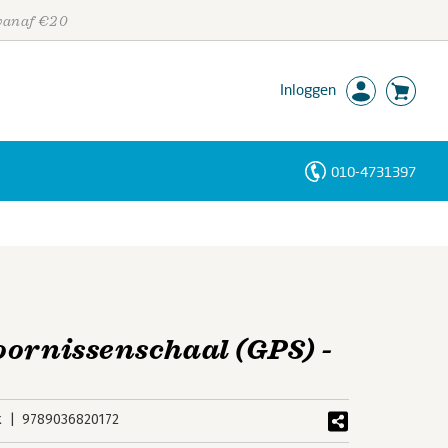
 vanaf €20
Inloggen
010-4731397
Personen
Trefwoorden
oornissenschaal (GPS) -
k
9789036820172