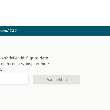
 vanaf €20
uwsbrief en blijf up-to-date
 en recensies, inspirerende
s.
Aanmelden