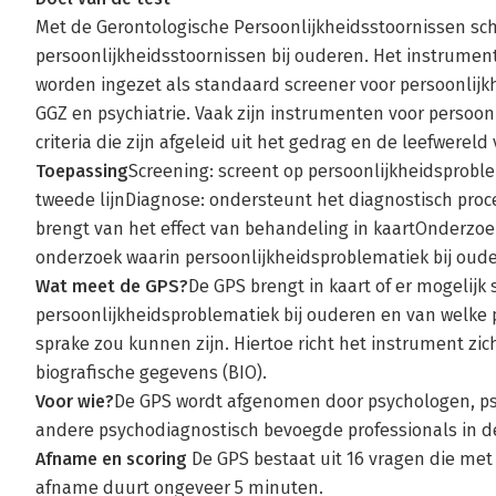
Met de Gerontologische Persoonlijkheidsstoornissen sc
persoonlijkheidsstoornissen bij ouderen. Het instrume
worden ingezet als standaard screener voor persoonlijk
GGZ en psychiatrie. Vaak zijn instrumenten voor persoo
criteria die zijn afgeleid uit het gedrag en de leefwerel
Toepassing
Screening: screent op persoonlijkheidsproblem
tweede lijnDiagnose: ondersteunt het diagnostisch pro
brengt van het effect van behandeling in kaartOnderzoek
onderzoek waarin persoonlijkheidsproblematiek bij oude
Wat meet de GPS?
De GPS brengt in kaart of er mogelijk 
persoonlijkheidsproblematiek bij ouderen en van welke p
sprake zou kunnen zijn. Hiertoe richt het instrument zi
biografische gegevens (BIO).
Voor wie?
De GPS wordt afgenomen door psychologen, ps
andere psychodiagnostisch bevoegde professionals in de
Afname en scoring
De GPS bestaat uit 16 vragen die met
afname duurt ongeveer 5 minuten.