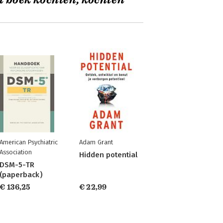
t boek kochten, kochten
American Psychiatric
Adam Grant
Association
Hidden potential
DSM-5-TR
(paperback)
€ 136,25
€ 22,99