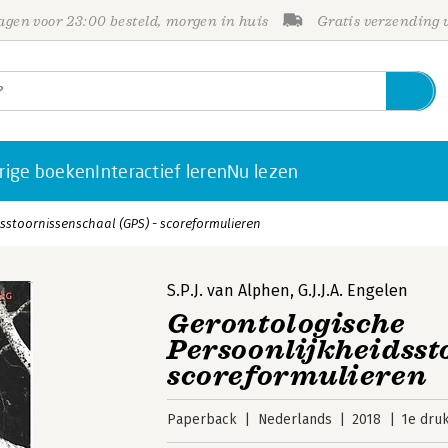
gen voor 23:00 besteld, morgen in huis
Gratis verzending
rige boeken
Interactief leren
Nu lezen
sstoornissenschaal (GPS) - scoreformulieren
S.P.J. van Alphen
,
G.J.J.A. Engelen
Gerontologische
Persoonlijkheidsst
scoreformulieren
Paperback
Nederlands
2018
1e dru