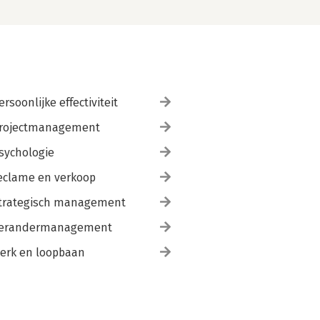
ersoonlijke effectiviteit
rojectmanagement
sychologie
eclame en verkoop
trategisch management
erandermanagement
erk en loopbaan