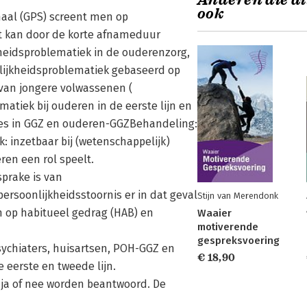
Anderen die di
ook
haal (GPS) screent men op
nt kan door de korte afnameduur
heidsproblematiek in de ouderenzorg,
nlijkheidsproblematiek gebaseerd op
d van jongere volwassenen (
atiek bij ouderen in de eerste lijn en
ces in GGZ en ouderen-GGZBehandeling:
: inzetbaar bij (wetenschappelijk)
ren een rol speelt.
sprake is van
ersoonlijkheidsstoornis er in dat geval
Stijn van Merendonk
ch op habitueel gedrag (HAB) en
Waaier
motiverende
gespreksvoering
ychiaters, huisartsen, POH-GGZ en
€ 18,90
 eerste en tweede lijn.
 ja of nee worden beantwoord. De