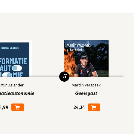
5
rtijn Aslander
Martijn Verspeek
matieautonomie
Goeiegast
4,99
24,34