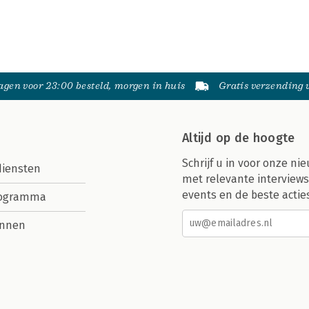
gen voor 23:00 besteld, morgen in huis
Gratis verzending
Altijd op de hoogte
Schrijf u in voor onze nie
diensten
met relevante interviews
events en de beste actie
rogramma
nnen