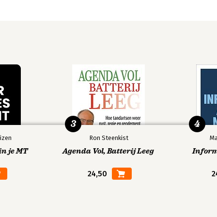
3
4
izen
Ron Steenkist
Ma
in je MT
Agenda Vol, Batterij Leeg
Infor
24,50
2