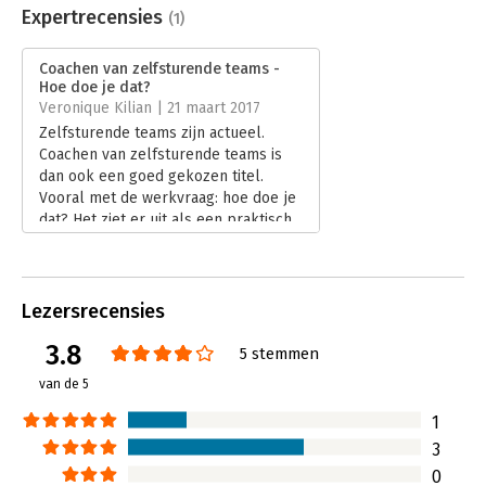
Uitgever:
Springer Media B.V.
Expertrecensies
(1)
Druk:
2
Verschijningsdatum:
19-10-2018
Coachen van zelfsturende teams -
Hoe doe je dat?
Hoofdrubriek:
Paramedisch
Veronique Kilian | 21 maart 2017
Zelfsturende teams zijn actueel.
Coachen van zelfsturende teams is
dan ook een goed gekozen titel.
Vooral met de werkvraag: hoe doe je
dat? Het ziet er uit als een praktisch
boekje dat lekker in de hand ligt.
Maar vergis je niet: de wijze van
schrijven is in het begin behoorlijk
‘beleidsmatig’ en er wordt
Lezersrecensies
geschreven met een grote
3.8
informatiedichtheid.
5 stemmen
Lees verder
van de 5
1
3
0