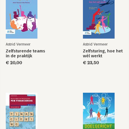
Vormen van
Vormen van
zelfsturing
zelfsturing
Astrid Vermeer
Astrid Vermeer
Zelfsturende teams
Zelfsturing, hoe het
Zelfsturende teams
Zelfsturing, hoe het
in de praktijk
wél werkt
in de praktijk
wél werkt
€ 20,00
€ 23,50
Bekijk alle boeken
Zelfsturende teams
Zelfsturing, hoe het
in de praktijk
wél werkt