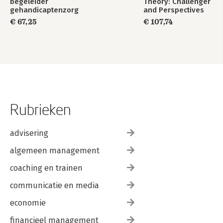
begeleider
Theory: Challenger
gehandicaptenzorg
and Perspectives
(combi)
€ 67,25
€ 107,74
Rubrieken
advisering
algemeen management
coaching en trainen
communicatie en media
economie
financieel management