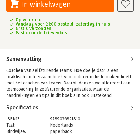
In winkelwagen
Op voorraad
Vandaag voor 21:00 besteld, zaterdag in huis
Gratis verzonden
Past door de brievenbus
Samenvatting
Coachen van zelfsturende teams. Hoe doe je dat? is een
praktisch en leerzaam boek voor iedereen die te maken heeft
met het coachen van teams. Daarbij denken we allereerst aan
teamcoaching in zelfsturende organisaties. Maar de
handreikingen en tips in dit boek zijn ook uitstekend
toepasbaar voor leidinggevenden in andere organisatie, die hun
Specificaties
teams willen coachen.
Dit boek is een logisch vervolg op Zelfsturende teams in de
ISBN13:
9789036821810
praktijk, dat eerder door dezelfde auteurs is geschreven.
Taal:
Nederlands
Beide boeken kunnen prima los van elkaar gelezen worden,
Bindwijze:
paperback
maar vormen samen een bron van inspiratie om zelfsturing tot
Aantal pagina's:
134
een succes te maken.