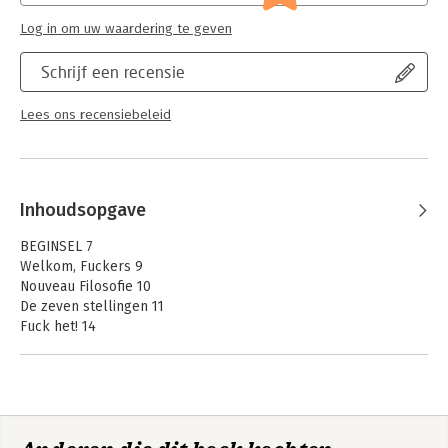
Log in om uw waardering te geven
Schrijf een recensie
Lees ons recensiebeleid
Inhoudsopgave
BEGINSEL 7
Welkom, Fuckers 9
Nouveau Filosofie 10
De zeven stellingen 11
Fuck het! 14
Stijl 16
Stellabecq 19
Jullie 20
Dwarsleven 22
DE VIJF WEZEN 23