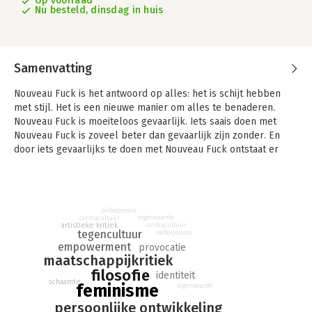
Op voorraad
Nu besteld, dinsdag in huis
Samenvatting
Nouveau Fuck is het antwoord op alles: het is schijt hebben
met stijl. Het is een nieuwe manier om alles te benaderen.
Nouveau Fuck is moeiteloos gevaarlijk. Iets saais doen met
Nouveau Fuck is zoveel beter dan gevaarlijk zijn zonder. En
door iets gevaarlijks te doen met Nouveau Fuck ontstaat er
kunst.
Wanneer worden vrouwen eens echt gevaarlijk? Als ze
ophouden met behagen. Alle strikjes van zich afgooien en
zelfexpressie
Nouveau Fuck krijgen, of het zich aanmeten. Nouveau Fuck is
eigenwaarde
contracultuur
artistieke kritiek
contracultuur
een beweging, een levensstijl, een manier van kijken. Aan de
tegencultuur
zelfexpressie
hand van het werk van rebelse mensen uit de wereld van
empowerment
provocatie
literatuur en kunst als Erica Young, Elizabeth Wurtzel, Mona
maatschappijkritiek
Eltahawy, en Valerie Solanas schrijft Stella Bergsma over
filosofie
identiteit
schaamte
onderwerpen als schaamte, woede, kwaadaardigheid, jezelf zijn
feminisme
eigenwaarde
en wel of niet deugen. Hoe ben je als vrouw onvermijdelijk?
persoonlijke ontwikkeling