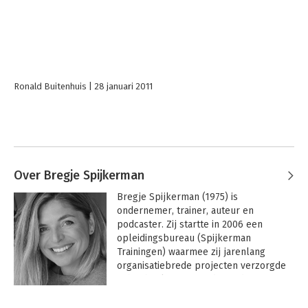
Ronald Buitenhuis
28 januari 2011
Over Bregje Spijkerman
Bregje Spijkerman (1975) is 
ondernemer, trainer, auteur en 
podcaster. Zij startte in 2006 een 
opleidingsbureau (Spijkerman 
Trainingen) waarmee zij jarenlang 
organisatiebrede projecten verzorgde 
in het bankwezen, onder andere voor 
de Rabobank. Samen met Erasmus 
Universiteit ontwikkelde Bregje in 2010 