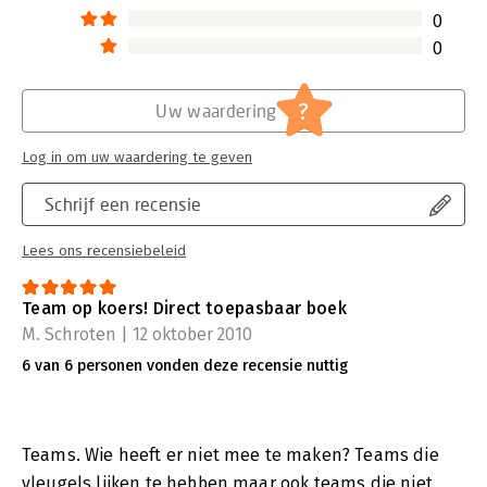
'Mooie en bruikbare voorbeelden van interventies. Elk team
0
verdient een goed kompas! Ik vind het boek waardevol en
0
vernieuwend en gebruik het in mijn nieuwe coachopleiding.'
- Marijke Lingsma, coach en auteur
?
Uw waardering
Log in om uw waardering te geven
Schrijf een recensie
Lees ons recensiebeleid
Team op koers! Direct toepasbaar boek
M. Schroten | 12 oktober 2010
6 van 6 personen vonden deze recensie nuttig
Teams. Wie heeft er niet mee te maken? Teams die
vleugels lijken te hebben maar ook teams die niet