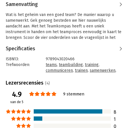
Samenvatting
Wat is het geheim van een goed team? De manier waarop u
samenwerkt. Gek genoeg besteden we hier nauwelijks
aandacht aan. Met het Teamkompas heeft u een uniek
instrument in handen om het teamproces eenvoudig in kaart te
brengen: Scoor de vier onderdelen van de vragenlijst in het
boek en u heeft een complete evaluatie van uw team.
Specificaties
In dit praktijkboek vindt u uitleg hoe u teams het best kunt
aansturen en hoe u teamcommunicatie op gang kunt brengen.
ISBN13:
9789043020466
Het Teamkompas is onder meer gebaseerd op een
Trefwoorden:
teams
,
teambuilding
,
training
,
wetenschappelijke analyse van groepsdynamische processen
communiceren
,
trainen
,
samenwerken
,
in teamverband.
coachend leiderschap
,
teamcoaching
,
teamdynamiek
Lezersrecensies
(4)
Als manager en professional bent u de helft van de werkweek
Taal:
Nederlands
kwijt aan samenwerken met collega's: vergaderen, projecten
4.9
Bindwijze:
paperback
9 stemmen
uitvoeren, brandjes blussen. Dat is nogal wat! Veel energie
Aantal pagina's:
224
van de 5
gaat verloren in teamprocessen die we eigenlijk niet begrijpen.
Uitgever:
Pearson Education NL
Tijd voor actie. Evalueer snel waar u staat als team, hoe u
Druk:
1
8
besluiten neemt, innoveert en leert. Test het zelf in de
Verschijningsdatum:
15-9-2010
1
dagelijkse praktijk.
0
Hoofdrubriek:
Coaching en trainen