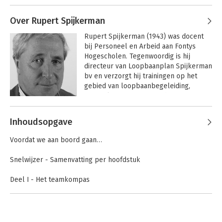
Andere boeken door Bregje
Spijkerman
een instrument om teams eenvoudig te 
analyseren: Het Teamkompas. Bij deze 
Over Rupert Spijkerman
methode schreef zij het boek 
Navigeer 
Rupert Spijkerman (1943) was docent 
je team naar succes
. 

bij Personeel en Arbeid aan Fontys 
Hogescholen. Tegenwoordig is hij 
 Al in 2016 ontwikkelde Bregje vanuit de 
directeur van Loopbaanplan Spijkerman 
methode van Teamkompas een 
bv en verzorgt hij trainingen op het 
uitgebreid online trainingsprogramma 
gebied van loopbaanbegeleiding, 
voor teams.

gespreksvoering en coaching.
Naast haar optredens bij BNR radio is ze 
Andere boeken door Rupert
zelf actief als podcaster voor het mede 
Inhoudsopgave
Spijkerman
door haar opgerichte Bazenradio.
Hybride teams
Hybride teams
Voordat we aan boord gaan…
Snelwijzer - Samenvatting per hoofdstuk
Deel I - Het teamkompas
Bekijk alle boeken
Introductie - Navigeren met het kompas
Dag 1 Het Noorden
Dag 2 Het Oosten
Dag 3 Het Zuiden