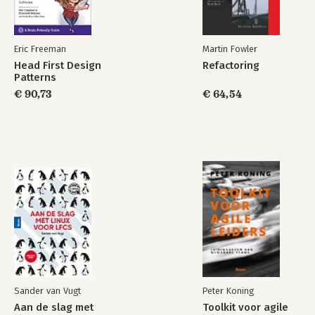
Eric Freeman
Martin Fowler
Head First Design
Refactoring
Patterns
Skills -
Skills - Presenteren
Leidinggeven, 1e
€ 90,73
€ 64,54
herziene editie
Bekijk alle boeken
Sander van Vugt
Peter Koning
Aan de slag met
Toolkit voor agile