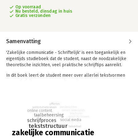
Op voorraad
Nu besteld, dinsdag in huis
Gratis verzonden
Samenvatting
'Zakelijke communicatie - Schriftelijk' is een toegankelijk en
eigentijds studieboek dat de student, naast de noodzakelijke
theoretische inzichten, veel praktische schrijftips aanreikt.
In dit boek leert de student meer over allerlei tekstvormen
voor zakelijke en commerciële doeleinden. Eerst wordt
ingegaan op de basistechnieken van professioneel schrijven,
om vervolgens te focussen op verschillende soorten teksten
waarmee de student in de praktijk te maken kan krijgen. Met
offertes
meer theoretische kennis, inzicht én technieken wordt de
persberichten
sollicitatiebrieven
online content
correct nederlands
student geholpen om effectiever te leren schrijven, met meer
brochures
taalbeheersing
zakelijke brieven
plezier en hopelijk ook met tijdwinst.
schrijfproces
social media
tekststructuur
tekstdoel
Naast aandacht voor het schrijven van online content gaan de
zakelijke communicatie
auteurs ook in op meer traditionele vormen van zakelijke