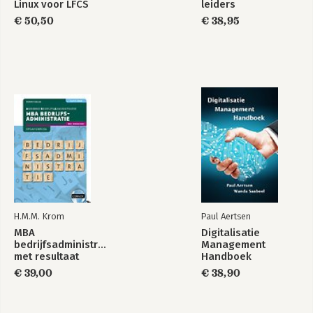
Linux voor LFCS
leiders
€ 50,50
€ 38,95
H.M.M. Krom
Paul Aertsen
MBA
Digitalisatie
bedrijfsadministratie
Management
met resultaat
Handboek
opgavenboek
€ 39,00
€ 38,90