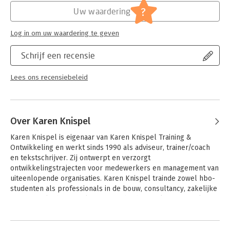
andere uitgebreide assessmentopdrachten op MyLab.
?
Uw waardering
'Zakelijke communicatie - Schriftelijk' is geschikt voor
studenten in alle studierichtingen met vakken waarbij
Log in om uw waardering te geven
schriftelijke communicatie centraal staat.
Schrijf een recensie
Lees ons recensiebeleid
Over Karen Knispel
Karen Knispel is eigenaar van Karen Knispel Training & 
Ontwikkeling en werkt sinds 1990 als adviseur, trainer/coach 
en tekstschrijver. Zij ontwerpt en verzorgt 
ontwikkelingstrajecten voor medewerkers en management van 
uiteenlopende organisaties. Karen Knispel trainde zowel hbo-
studenten als professionals in de bouw, consultancy, zakelijke 
en financiële dienstverlening, overheid, zorg, kunst en cultuur. 
Zij schreef eerder (ook bij Pearson Education) 
Zakelijke 
Andere boeken door Karen Knispel
Communicatie
 - 
Mondeling, Zakelijke Communicatie
 - 
Schriftelijk en Presenteren
.