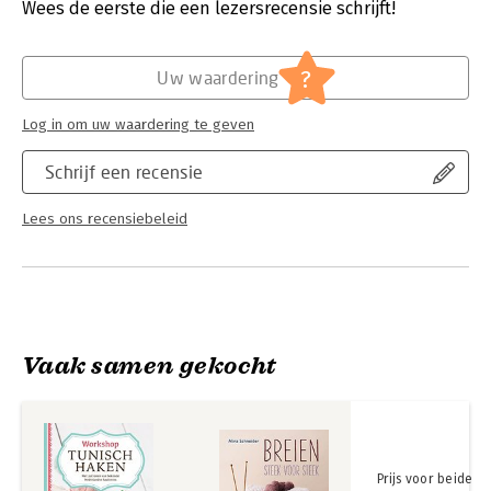
Verschijningsdatum:
15-11-2017
Wees de eerste die een lezersrecensie schrijft!
Hoofdrubriek:
Sport, hobby, lifestyle
?
Uw waardering
Log in om uw waardering te geven
Schrijf een recensie
Lees ons recensiebeleid
Vaak samen gekocht
Prijs voor beide