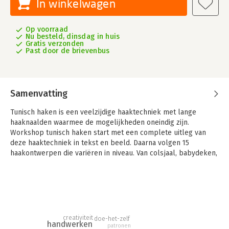
In winkelwagen
Op voorraad
Nu besteld, dinsdag in huis
Gratis verzonden
Past door de brievenbus
Samenvatting
Tunisch haken is een veelzijdige haaktechniek met lange
haaknaalden waarmee de mogelijkheden oneindig zijn.
Workshop tunisch haken start met een complete uitleg van
deze haaktechniek in tekst en beeld. Daarna volgen 15
haakontwerpen die variëren in niveau. Van colsjaal, babydeken,
kussen tot opberghanger. De haakpatronen zijn ontworpen
door diverse ontwerpsters zoals Sascha (A la Sascha), Janneke
(JipbyJan) en Leonie (Wolcafe). Een complete workshop met
een grote variatie aan haakontwerpen voor alle haakniveaus.
creativiteit
doe-het-zelf
handwerken
patronen