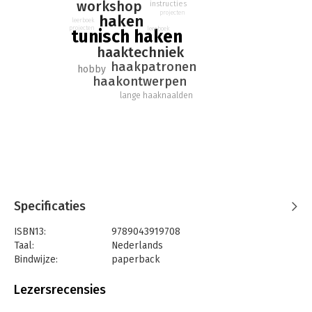
workshop
instructies
projecten
haken
leerboek
projecten
leerboek
tunisch haken
haaktechniek
haakpatronen
hobby
haakontwerpen
lange haaknaalden
Specificaties
ISBN13:
9789043919708
Taal:
Nederlands
Bindwijze:
paperback
Aantal pagina's:
112
Uitgever:
VBK Media
Lezersrecensies
Druk:
2