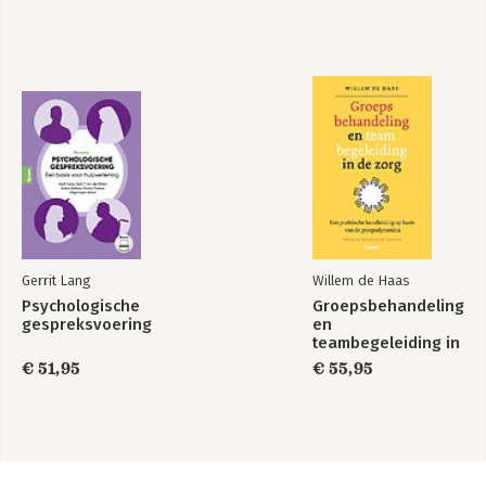
Gerrit Lang
Willem de Haas
Psychologische
Groepsbehandeling
gespreksvoering
en
teambegeleiding in
de zorg
€ 51,95
€ 55,95