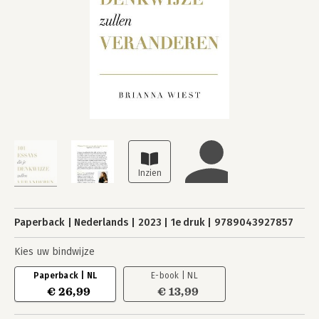
Paperback
Nederlands
2023
1e druk
9789043927857
Kies uw bindwijze
Paperback | NL
E-book | NL
€ 26,99
€ 13,99