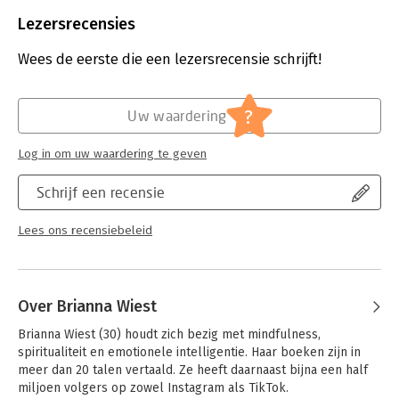
Aantal pagina's:
464
Uitgever:
Kosmos Uitgevers
Lezersrecensies
Druk:
1
Verschijningsdatum:
28-2-2023
Wees de eerste die een lezersrecensie schrijft!
Hoofdrubriek:
Psychologie
?
Uw waardering
Log in om uw waardering te geven
Schrijf een recensie
Lees ons recensiebeleid
Over Brianna Wiest
Brianna Wiest (30) houdt zich bezig met mindfulness, 
spiritualiteit en emotionele intelligentie. Haar boeken zijn in 
meer dan 20 talen vertaald. Ze heeft daarnaast bijna een half 
miljoen volgers op zowel Instagram als TikTok.