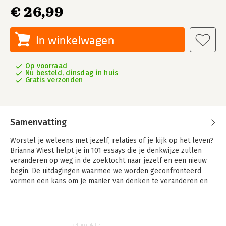
€ 26,99
In winkelwagen
Op voorraad
Nu besteld, dinsdag in huis
Gratis verzonden
Samenvatting
Worstel je weleens met jezelf, relaties of je kijk op het leven?
Brianna Wiest helpt je in 101 essays die je denkwijze zullen
veranderen op weg in de zoektocht naar jezelf en een nieuw
begin. De uitdagingen waarmee we worden geconfronteerd
vormen een kans om je manier van denken te veranderen en
persoonlijk te groeien.
Omdenken leidt tot bewustwording. Als je leert om bewust de
problemen in je leven te zien als een opening om een beter
zelfacceptatie