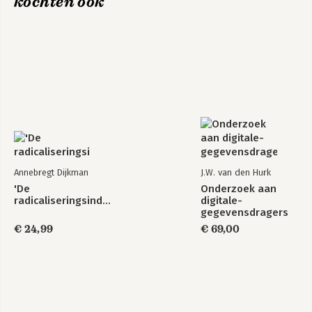
kochten ook
Annebregt Dijkman
J.W. van den Hurk
'De
Onderzoek aan
radicaliseringsindustrie'
digitale-
gegevensdragers
€ 24,99
€ 69,00