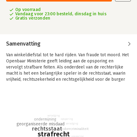
Op voorraad
Vandaag voor 23:00 besteld, dinsdag in huis
Gratis verzonden
Samenvatting
Van winkeldiefstal tot te hard rijden. Van fraude tot moord. Het
Openbaar Ministerie geeft leiding aan de opsporing en
vervolgt strafbare feiten. Als onderdeel van de rechterlijke
macht is het een belangrijke speler in de rechtsstaat, waarin
vrijheid, rechtszekerheid en rechtsgelijkheid voor de burger
essentieel zijn.
Paul van Liempt voerde vijftig lange gesprekken met de
hoofdrolspelers van het OM over hun vak en hun drijfveren.
Met officieren van justitie, hoofdofficieren en advocaten-
generaal. Hij sprak ook uitvoerig met het College van
vervolging
ondermijning
opsporing
procureurs-generaal in Den Haag, de landelijke leiding van het
georganiseerde misdaad
vervolging
OM. Op die manier kreeg hij een unieke kijk achter de
rechtsstaat
cybercriminaliteit
strafrecht
schermen in een turbulente periode, waarin ook het proces
opsporing