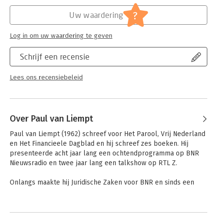
Hoofdrubriek:
Juridisch
Jongbloed:
Strafrecht algemeen
?
Uw waardering
Log in om uw waardering te geven
Schrijf een recensie
Lees ons recensiebeleid
Over Paul van Liempt
Paul van Liempt (1962) schreef voor Het Parool, Vrij Nederland 
en Het Financieele Dagblad en hij schreef zes boeken. Hij 
presenteerde acht jaar lang een ochtendprogramma op BNR 
Nieuwsradio en twee jaar lang een talkshow op RTL Z. 

Onlangs maakte hij Juridische Zaken voor BNR en sinds een 
jaar De Strateeg. Hij is mede oprichter van interviewplatform 
De Nieuwe Wereld, en maakt columns, lange interviews en 
podcasts voor ChangeInc.