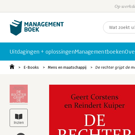
Op werkda
Uitdagingen + oplossingen
Managementboeken
Ove
E-Books
Mens en maatschappij
De rechter grijpt de m