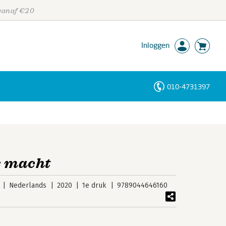
 vanaf €20
Inloggen
010-4731397
Personen
Trefwoorden
e macht
Nederlands
2020
1e druk
9789044646160