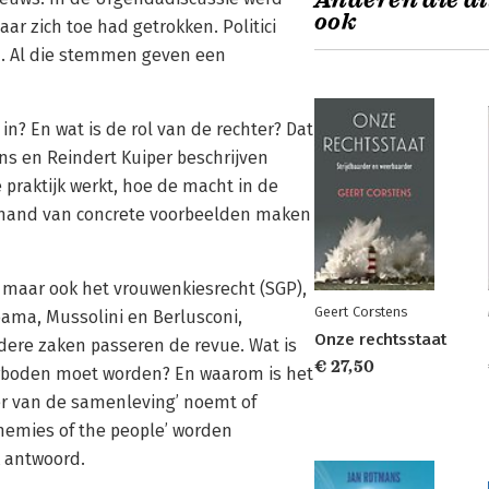
Anderen die di
ook
ar zich toe had getrokken. Politici
n. Al die stemmen geven een
n? En wat is de rol van de rechter? Dat
ns en Reindert Kuiper beschrijven
 praktijk werkt, hoe de macht in de
e hand van concrete voorbeelden maken
I, maar ook het vrouwenkiesrecht (SGP),
Geert Corstens
ama, Mussolini en Berlusconi,
Onze rechtsstaat
dere zaken passeren de revue. Wat is
€ 27,50
verboden moet worden? En waarom is het
ker van de samenleving’ noemt of
enemies of the people’ worden
k antwoord.