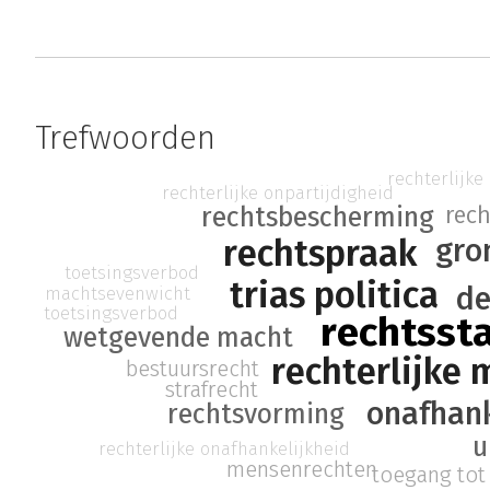
Trefwoorden
rechterlijke
rechterlijke onpartijdigheid
rechtsbescherming
rech
gro
rechtspraak
toetsingsverbod
trias politica
de
machtsevenwicht
toetsingsverbod
rechtsst
wetgevende macht
rechterlijke 
bestuursrecht
strafrecht
onafhank
rechtsvorming
u
rechterlijke onafhankelijkheid
mensenrechten
toegang tot