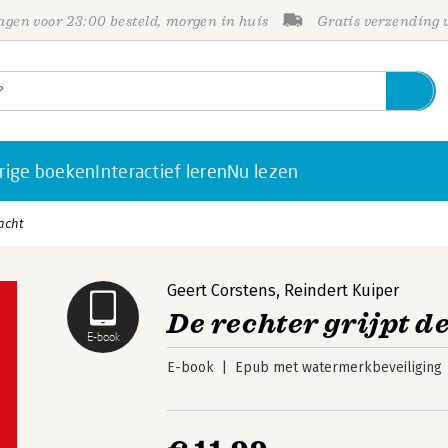
gen voor 23:00 besteld, morgen in huis
Gratis verzending
rige boeken
Interactief leren
Nu lezen
acht
Geert Corstens
,
Reindert Kuiper
De rechter grijpt d
E-book
E-book
Epub met watermerkbeveiliging