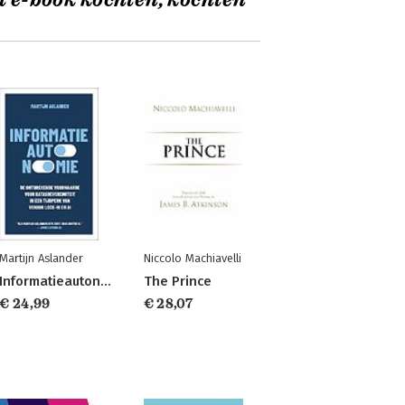
t e-book kochten, kochten
Martijn Aslander
Niccolo Machiavelli
Informatieautonomie
The Prince
€ 24,99
€ 28,07