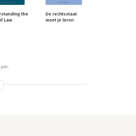
standing the
De rechtsstaat
of Law
moet je leren
dam.
r