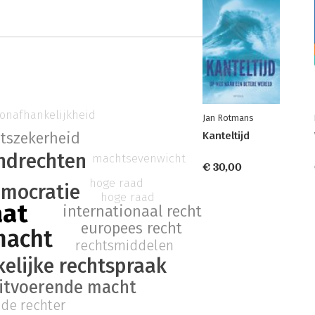
 onafhankelijkheid
Jan Rotmans
Kanteltijd
tszekerheid
ndrechten
machtsevenwicht
€ 30,00
hoge raad
mocratie
hoge raad
aat
internationaal recht
europees recht
macht
rechtsmiddelen
elijke rechtspraak
itvoerende macht
 de rechter