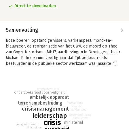
Direct te downloaden
Samenvatting
Boze boeren, opstandige vissers, varkenspest, mond-en-
klauwzeer, de reorganisatie van het UWV, de moord op Theo
van Gogh, terrorisme, MH17, aardbevingen in Groningen, tbs’er
Michael P. In de ruim veertig jaar dat Tjibbe Joustra als
bestuurder in de publieke sector werkzaam was, maakte hij
crisis na crisis mee. Covid-19, het coronavirus dat vanaf februari
2020 wereldwijd om zich heen greep, was een van de eerste
crises waarbij hij niet actief was betrokken. Hoewel hij over de
aanpak ervan wel een mening heeft.
persoonsbeveiliging
onderzoeksraad voor veiligheid
Een biografie vindt hij pretentieus – ‘ik ben Churchill niet’.
ambtelijk apparaat
Memoires klinkt te romantisch. Beschouwingen zijn het, de in
terrorismebestrijding
reorganisatie
biografie
dit boek opgetekende observaties. Lessons learned, zoals hij
crisismanagement
reorganisatie
het zelf noemt. Joustra wil de publieke zaak van binnenuit
leiderschap
persoonsbeveiliging
bureaucratie
beschrijven. Niet vanuit bestuurskundig perspectief, maar
crisis
ministerial
veiligheidsbeleid
vanuit zijn eigen ervaring. Hoe ga je om met een crisis? Wat is
uwv
dierziekten