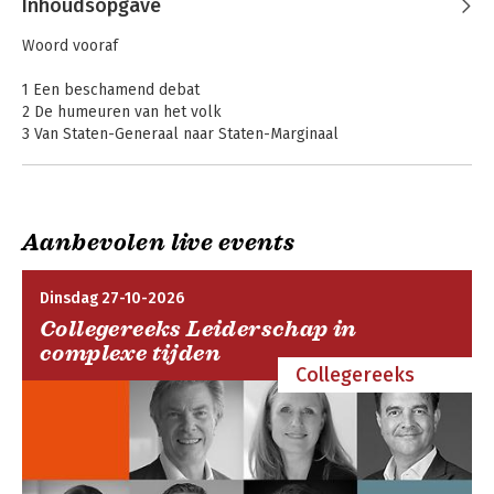
Inhoudsopgave
Woord vooraf
1 Een beschamend debat
2 De humeuren van het volk
3 Van Staten-Generaal naar Staten-Marginaal
4 Een onheilige drie-eenheid
5 Mededingers en lastpakken
6 Epiloog: hoe het anders kan
Aanbevolen live events
Geduldig papier
De Gemeenteraad
Dinsdag 27-10-2026
Collegereeks Leiderschap in
complexe tijden
Collegereeks