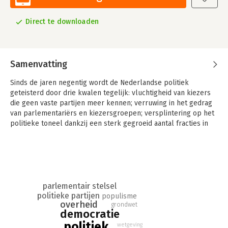
Direct te downloaden
Samenvatting
Sinds de jaren negentig wordt de Nederlandse politiek
geteisterd door drie kwalen tegelijk: vluchtigheid van kiezers
die geen vaste partijen meer kennen; verruwing in het gedrag
van parlementariërs en kiezersgroepen; versplintering op het
politieke toneel dankzij een sterk gegroeid aantal fracties in
de Tweede en Eerste Kamer.
Niet alleen verliezen oude volkspartijen stelselmatig aanhang,
maar het gat dat zij laten vallen wordt opgevuld door een keur
aan belangenpartijen en populistische groeperingen. Het
wordt daardoor in beide Kamers van de Staten-Generaal
parlementair stelsel
steeds moeilijker regeringscoalities te vormen met steun van
politieke partijen
populisme
een stabiele parlementaire meerderheid. De parlementaire
overheid
grondwet
democratie
oppositie bestaat voornamelijk uit kleine, ongelijksoortige
groepjes zon- der samenhang, naast de populisten van de PVV.
politiek
wetgeving