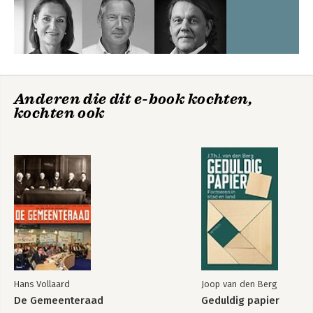
Levend archief
Zeventig jaar
zoeken naar het
compromis
Anderen die dit e-book kochten,
kochten ook
Bekijk alle boeken
Hans Vollaard
Joop van den Berg
De Gemeenteraad
Geduldig papier