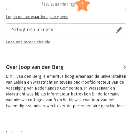
?
Uw waardering
Hoofdrubriek:
Mens en maatschappij
Log in om uw waardering te geven
Schrijf een recensie
Lees ons recensiebeleid
Over Joop van den Berg
J.Th.J. van den Berg is emeritus hoogleraar aan de universiteiten 
van Leiden en Maastricht en tevens oud-hoofddirecteur van de 
Vereniging van Nederlandse Gemeenten. In Wassenaar en 
Maastricht was hij als informateur betrokken bij de formatie 
van nieuwe colleges van B en W. Hij was coauteur van het 
tweedelige standaardwerk over de parlementaire geschiedenis 
van Nederland, van twee boeken over gemeentelijke 
collegevorming en van Humeurig volk, verkrampte politiek en 
Andere boeken door Joop van den
hoe het anders kan. Hij is fellow van het Montesquieu Instituut.
Berg